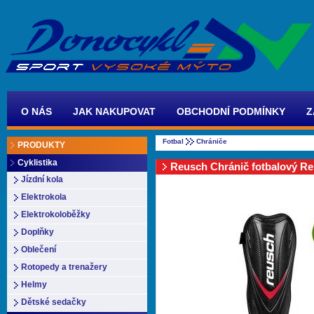
O NÁS
JAK NAKUPOVAT
OBCHODNÍ PODMÍNKY
Z
Fotbal
Chrániče
PRODUKTY
Cyklistika
Reusch Chránič fotbalový Re
Jízdní kola
Elektrokola
Elektrokoloběžky
Doplňky
Oblečení
Rotopedy a trenažery
Helmy
Dětské sedačky