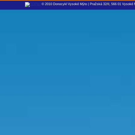
© 2010 Donocykl Vysoké Mýto | Pražská 32/II, 566 01 Vysoké M