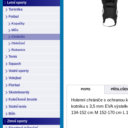
Letní sporty
Turistika
Fotbal
Kopačky
Míče
Chrániče
Oblečení
Rukavice
Tenis
Squash
Vodní sporty
Volejbal
Florbal
POPIS
PŘÍSLUŠE
Skateboardy
Kolečkové brusle
Holenní chrániče s ochranou k
kotníku s 3,5 mm EVA výstelko
Stolní tenis
134-152 cm M 152-170 cm L 
Běh
Zimní sporty