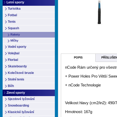
Letní sporty
Turistika
Fotbal
Tenis
Squash
Rakety
Míčky
Vodní sporty
Volejbal
POPIS
PŘÍSLUŠE
Florbal
Skateboardy
nCode Rám určený pro všestr
Kolečkové brusle
+ Power Holes Pro Větší Swe
Stolní tenis
+ nCode Technologie
Běh
Zimní sporty
Sjezdové lyžování
Velikost hlavy (cm2/in2): 490/
Snowboarding
Hmotnost: 167g
Klasické lyžování