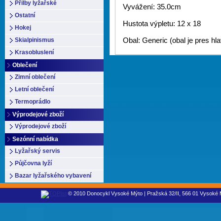
Přilby lyžařské
Vyvážení: 35.0cm
Ostatní
Hustota výpletu: 12 x 18
Hokej
Skialpinismus
Obal: Generic (obal je pres hl
Krasobluslení
Oblečení
Zimní oblečení
Letní oblečení
Termoprádlo
Výprodejové zboží
Výprodejové zboží
Sezónní nabídka
Lyžařský servis
Půjčovna lyží
Bazar lyžařského vybavení
© 2010 Donocykl Vysoké Mýto | Pražská 32/II, 566 01 Vysoké M