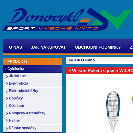
O NÁS
JAK NAKUPOVAT
OBCHODNÍ PODMÍNKY
Z
Squash
Rakety
PRODUKTY
Cyklistika
Wilson Raketa squash WIL
Jízdní kola
Elektrokola
Elektrokoloběžky
Doplňky
Oblečení
Rotopedy a trenažery
Helmy
Dětské sedačky