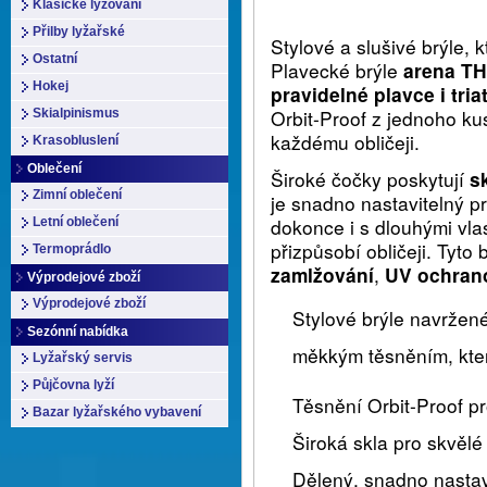
Klasické lyžování
Přilby lyžařské
Stylové a slušivé brýle,
Ostatní
Plavecké brýle
arena TH
Hokej
pravidelné plavce i triat
Orbit-Proof z jednoho ku
Skialpinismus
každému obličeji.
Krasobluslení
Oblečení
Široké čočky poskytují
s
Zimní oblečení
je snadno nastavitelný 
dokonce i s dlouhými vl
Letní oblečení
přizpůsobí obličeji. Tyto
Termoprádlo
zamlžování
,
UV ochran
Výprodejové zboží
Výprodejové zboží
Stylové brýle navržen
Sezónní nabídka
měkkým těsněním, kter
Lyžařský servis
Půjčovna lyží
Těsnění Orbit-Proof pro
Bazar lyžařského vybavení
Široká skla pro skvělé
Dělený, snadno nastav