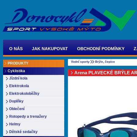
O NÁS
JAK NAKUPOVAT
OBCHODNÍ PODMÍNKY
Z
Vodní sporty
Brýle, čepice
PRODUKTY
Cyklistika
Arena PLAVECKÉ BRÝLE A
GOGGLES
Jízdní kola
Elektrokola
Elektrokoloběžky
Doplňky
Oblečení
Rotopedy a trenažery
Helmy
Dětské sedačky