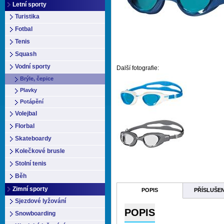
Letní sporty
Turistika
Fotbal
Tenis
Squash
Vodní sporty
Další fotografie:
Brýle, čepice
Plavky
Potápění
Volejbal
Florbal
Skateboardy
Kolečkové brusle
Stolní tenis
Běh
Zimní sporty
POPIS
PŘÍSLUŠE
Sjezdové lyžování
POPIS
Snowboarding