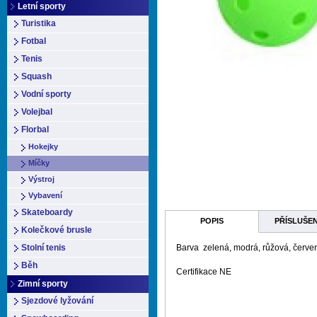
Letní sporty
Turistika
Fotbal
Tenis
Squash
Vodní sporty
Volejbal
Florbal
Hokejky
Míčky
Výstroj
Vybavení
Skateboardy
POPIS
PŘÍSLUŠE
Kolečkové brusle
Stolní tenis
Barva
zelená, modrá, růžová, červe
Běh
Certifikace
NE
Zimní sporty
Sjezdové lyžování