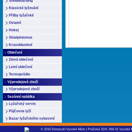
Snowboarding
Klasické lyžování
Přilby lyžařské
Ostatní
Hokej
Skialpinismus
Krasobluslení
Oblečení
Zimní oblečení
Letní oblečení
Termoprádlo
Výprodejové zboží
Výprodejové zboží
Sezónní nabídka
Lyžařský servis
Půjčovna lyží
Bazar lyžařského vybavení
© 2010 Donocykl Vysoké Mýto | Pražská 32/II, 566 01 Vysoké M