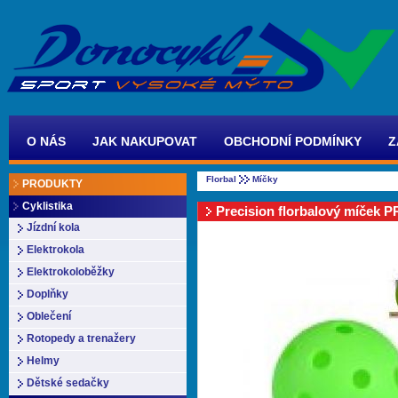
O NÁS
JAK NAKUPOVAT
OBCHODNÍ PODMÍNKY
Z
Florbal
Míčky
PRODUKTY
Cyklistika
Precision florbalový míček
Jízdní kola
Elektrokola
Elektrokoloběžky
Doplňky
Oblečení
Rotopedy a trenažery
Helmy
Dětské sedačky