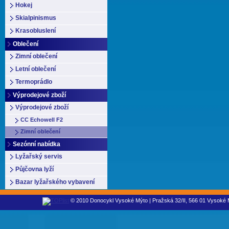
Hokej
Skialpinismus
Krasobluslení
Oblečení
Zimní oblečení
Letní oblečení
Termoprádlo
Výprodejové zboží
Výprodejové zboží
CC Echowell F2
Zimní oblečení
Sezónní nabídka
Lyžařský servis
Půjčovna lyží
Bazar lyžařského vybavení
© 2010 Donocykl Vysoké Mýto | Pražská 32/II, 566 01 Vysoké M