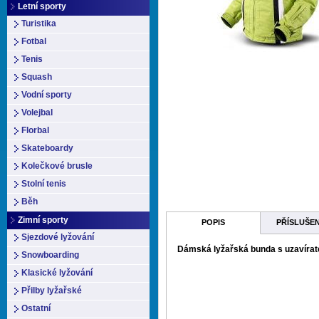
Letní sporty
Turistika
Fotbal
Tenis
Squash
Vodní sporty
Volejbal
Florbal
Skateboardy
Kolečkové brusle
Stolní tenis
Běh
Zimní sporty
POPIS
PŘÍSLUŠE
Sjezdové lyžování
Dámská lyžařská bunda s uzavírate
Snowboarding
Klasické lyžování
Přilby lyžařské
Ostatní