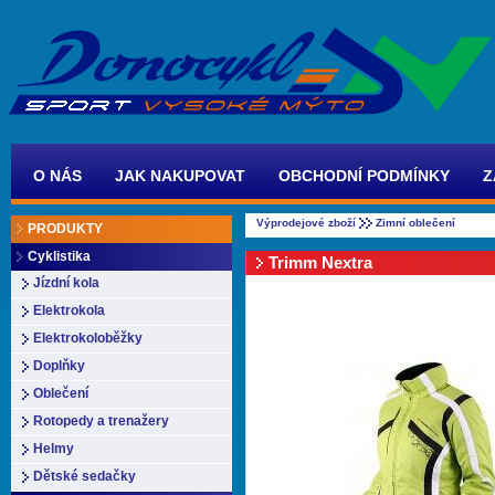
O NÁS
JAK NAKUPOVAT
OBCHODNÍ PODMÍNKY
Z
Výprodejové zboží
Zimní oblečení
PRODUKTY
Cyklistika
Trimm Nextra
Jízdní kola
Elektrokola
Elektrokoloběžky
Doplňky
Oblečení
Rotopedy a trenažery
Helmy
Dětské sedačky