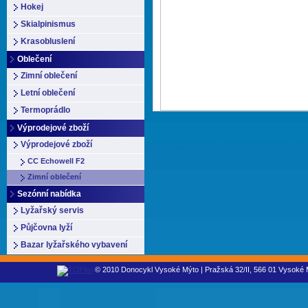
Hokej
Skialpinismus
Krasobluslení
Oblečení
Zimní oblečení
Letní oblečení
Termoprádlo
Výprodejové zboží
Výprodejové zboží
CC Echowell F2
Zimní oblečení
Sezónní nabídka
Lyžařský servis
Půjčovna lyží
Bazar lyžařského vybavení
© 2010 Donocykl Vysoké Mýto | Pražská 32/II, 566 01 Vysoké M