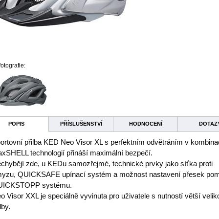
fotografie:
POPIS
PŘÍSLUŠENSTVÍ
HODNOCENÍ
DOTAZ
ortovní přilba KED Neo Visor XL s perfektním odvětráním v kombina
xSHELL technologií přináší maximální bezpečí.
chybějí zde, u KEDu samozřejmé, technické prvky jako síťka proti
yzu, QUICKSAFE upínací systém a možnost nastavení přesek po
UICKSTOPP systému.
o Visor XXL je speciálně vyvinuta pro uživatele s nutností větší veliko
lby.