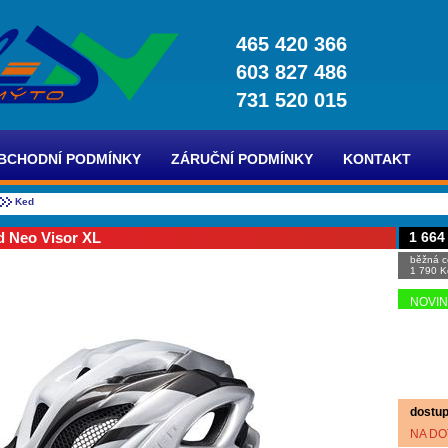
465 420 366
603 827 486
731 520 015
BCHODNÍ PODMÍNKY
ZÁRUČNÍ PODMÍNKY
KONTAKT
Ked
d Neo Visor XL
1 664
běžná c
1 790 K
NOVI
dostup
NA DO