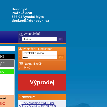
Donocykl
Pražská 32/II
566 01 Vysoké Mýto
doskocil@donocykl.cz
Vyhledávání
Přihlášení |
Registrace
 Kč
ena:
Nákupní košík
č
0 Kč
NKA
Výprodej
NOVINKY
nost:
Rock Machine CATT Jr24
TAZ
Rock Machine Riff JR 27,5