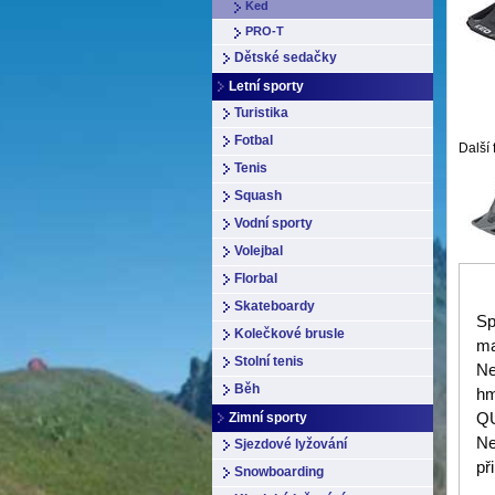
Ked
PRO-T
Dětské sedačky
Letní sporty
Turistika
Fotbal
Další 
Tenis
Squash
Vodní sporty
Volejbal
Florbal
Skateboardy
Sp
Kolečkové brusle
ma
Stolní tenis
Ne
Běh
hm
Q
Zimní sporty
Ne
Sjezdové lyžování
při
Snowboarding