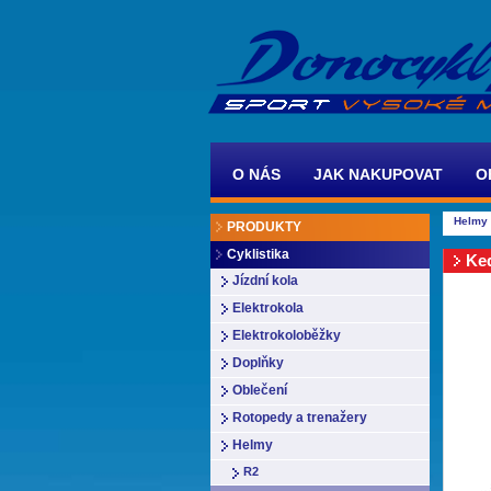
O NÁS
JAK NAKUPOVAT
O
Helmy
PRODUKTY
Cyklistika
Ke
Jízdní kola
Elektrokola
Elektrokoloběžky
Doplňky
Oblečení
Rotopedy a trenažery
Helmy
R2