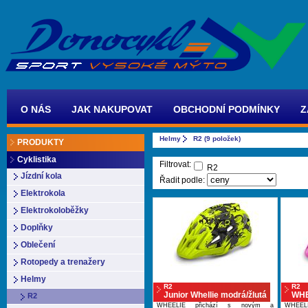
O NÁS
JAK NAKUPOVAT
OBCHODNÍ PODMÍNKY
Z
Helmy
R2 (9 položek)
PRODUKTY
Cyklistika
Filtrovat:
R2
Jízdní kola
Řadit podle:
Elektrokola
Elektrokoloběžky
Doplňky
Oblečení
Rotopedy a trenažery
Helmy
R2
R2
Junior Whellie modrá/žlutá
WHE
R2
WHEELIE přichází s novým a
WHEEL