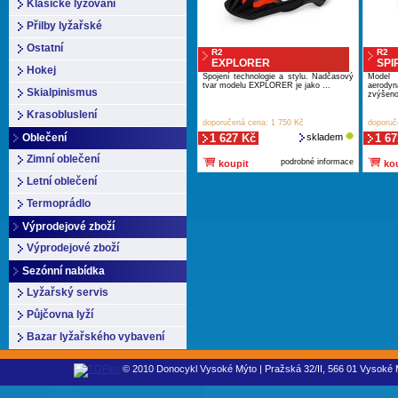
Klasické lyžování
Přilby lyžařské
Ostatní
R2
R2
EXPLORER
SPI
Hokej
Spojení technologie a stylu. Nadčasový
Model
tvar modelu EXPLORER je jako ...
aerody
Skialpinismus
zvýšeno
Krasobluslení
doporučená cena: 1 750 Kč
doporuč
Oblečení
1 627 Kč
skladem
1 67
Zimní oblečení
podrobné informace
koupit
kou
Letní oblečení
Termoprádlo
Výprodejové zboží
Výprodejové zboží
Sezónní nabídka
Lyžařský servis
Půjčovna lyží
Bazar lyžařského vybavení
© 2010 Donocykl Vysoké Mýto | Pražská 32/II, 566 01 Vysoké M