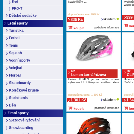
Ked
kvalitnějším ...
kvalitn
vzoru do
PRO-T
doporučená cena: 899 Kč
Dětské sedačky
999
836 Kč
skladem
Letní sporty
kou
podrobné informace
koupit
Turistika
Fotbal
Tenis
Squash
Vodní sporty
Volejbal
R2
R2
Lumen černá/růžová
CLI
Florbal
Helma LUMEN je na zadní straně
Určení 
Skateboardy
vybavena LED blikajicím světlem, které
55–58 cm
...
Kolečkové brusle
doporučená cena: 1 399 Kč
doporuč
Stolní tenis
1 301 Kč
skladem
1 34
Běh
podrobné informace
koupit
kou
Zimní sporty
Sjezdové lyžování
Snowboarding