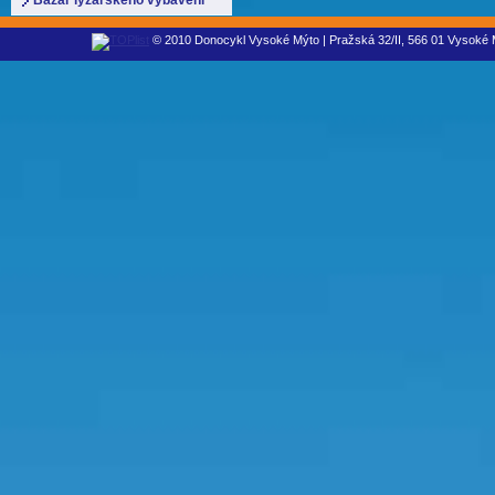
Bazar lyžařského vybavení
© 2010 Donocykl Vysoké Mýto | Pražská 32/II, 566 01 Vysoké M