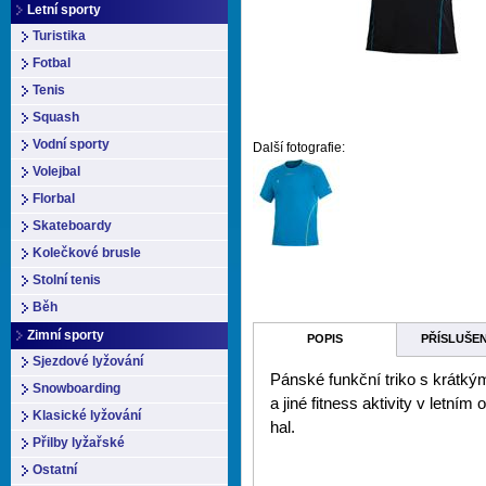
Letní sporty
Turistika
Fotbal
Tenis
Squash
Vodní sporty
Další fotografie:
Volejbal
Florbal
Skateboardy
Kolečkové brusle
Stolní tenis
Běh
Zimní sporty
POPIS
PŘÍSLUŠE
Sjezdové lyžování
Pánské funkční triko s krátk
Snowboarding
a jiné fitness aktivity v letn
Klasické lyžování
hal.
Přilby lyžařské
Ostatní