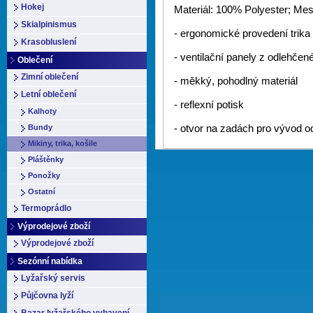
Hokej
Materiál: 100% Polyester; Me
Skialpinismus
- ergonomické provedení trika
Krasobluslení
- ventilační panely z odlehčen
Oblečení
Zimní oblečení
- měkký, pohodlný materiál
Letní oblečení
- reflexní potisk
Kalhoty
Bundy
- otvor na zadách pro vývod 
Mikiny, trika, košile
Pláštěnky
Ponožky
Ostatní
Termoprádlo
Výprodejové zboží
Výprodejové zboží
Sezónní nabídka
Lyžařský servis
Půjčovna lyží