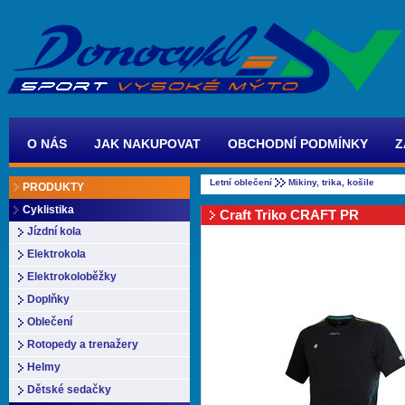
O NÁS
JAK NAKUPOVAT
OBCHODNÍ PODMÍNKY
Z
Letní oblečení
Mikiny, trika, košile
PRODUKTY
Cyklistika
Craft Triko CRAFT PR
Jízdní kola
Elektrokola
Elektrokoloběžky
Doplňky
Oblečení
Rotopedy a trenažery
Helmy
Dětské sedačky