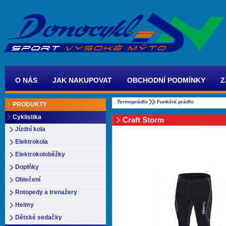
O NÁS
JAK NAKUPOVAT
OBCHODNÍ PODMÍNKY
Z
Termoprádlo
Funkční prádlo
PRODUKTY
Cyklistika
Craft Storm
Jízdní kola
Elektrokola
Elektrokoloběžky
Doplňky
Oblečení
Rotopedy a trenažery
Helmy
Dětské sedačky