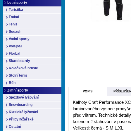
Letní sporty
Turistika
Fotbal
Tenis
Squash
Vodní sporty
Volejbal
Florbal
Skateboardy
Kolečkové brusle
Stolní tenis
Běh
Zimní sporty
POPIS
PŘÍSLUŠE
Sjezdové lyžování
Kalhoty Craft Performance XC 
Snowboarding
laminovaného vysoce prodyšné
Klasické lyžování
před větrem. Technické detaily:
Přilby lyžařské
kolenem # stahování v pase na
Ostatní
Velikosti: černá - S,M,L,XL