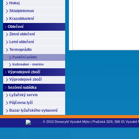
Hokej
Skialpinismus
Krasobluslení
Oblečení
Zimní oblečení
Letní oblečení
Termoprádlo
Funkční prádlo
Icebreaker - merino
Výprodejové zboží
Výprodejové zboží
Sezónní nabídka
Lyžařský servis
Půjčovna lyží
Bazar lyžařského vybavení
© 2010 Donocykl Vysoké Mýto | Pražská 32/II, 566 01 Vysoké M