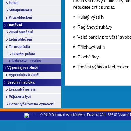
Atraktivní barvy a atletický stř
Hokej
nebudete chtít sundat.
Skialpinismus
» Kulatý výstřih
Krasobluslení
Oblečení
» Raglánové rukávy
Zimní oblečení
» Všité panely pro větší svo
Letní oblečení
Termoprádlo
» Přiléhavý střih
Funkční prádlo
» Ploché švy
Icebreaker - merino
» Tonální výšivka Icebreaker
Výprodejové zboží
Výprodejové zboží
Sezónní nabídka
Lyžařský servis
Půjčovna lyží
Bazar lyžařského vybavení
© 2010 Donocykl Vysoké Mýto | Pražská 32/II, 566 01 Vysoké M