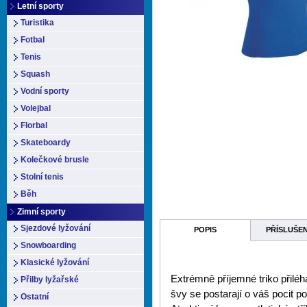
Letní sporty
Turistika
Fotbal
Tenis
Squash
Vodní sporty
Volejbal
Florbal
Skateboardy
Kolečkové brusle
Stolní tenis
Běh
Zimní sporty
Sjezdové lyžování
POPIS
PŘÍSLUŠE
Snowboarding
Klasické lyžování
Extrémně příjemné triko přiléh
Přilby lyžařské
švy se postarají o váš pocit
Ostatní