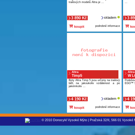
trailových modelů Altra je ...
...
3 890 Kč
skladem
3 89
podrobné informace
koupit
kou
Altra
Altra
Timp5
W L
Boty Altra Timp 5 jsou určeny na trailový
Podeše
běh na jakoukoliv vzdálenost a po
EGO™ Sv
jakémkoliv ...
4 190 Kč
skladem
4 19
podrobné informace
koupit
kou
© 2010 Donocykl Vysoké Mýto | Pražská 32/II, 566 01 Vysoké M