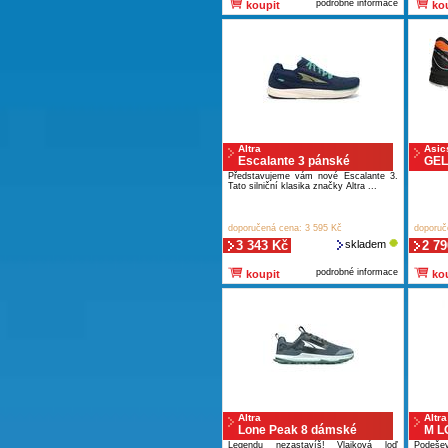
podrobné informace
koupit
kou
Altra
Asic
Escalante 3 pánské
GEL
Představujeme vám nové Escalante 3.
Tato silniční klasika značky Altra ...
doporučená cena: 3 595 Kč
doporuč
3 343 Kč
skladem
2 79
podrobné informace
koupit
kou
Altra
Altra
Lone Peak 8 dámské
M L
Legendu nezastavíš! Vlajková loď
Podeše