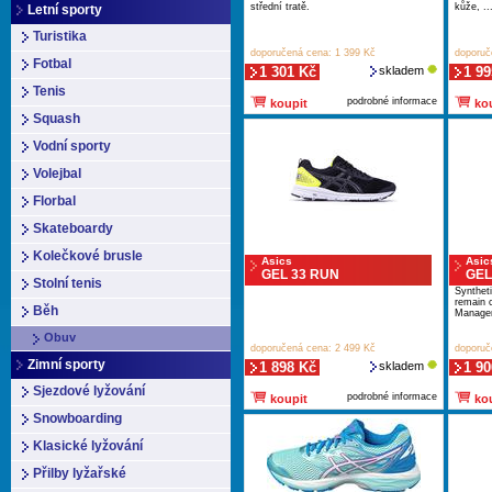
střední tratě.
kůže, ..
Letní sporty
Turistika
doporučená cena: 1 399 Kč
doporuč
Fotbal
1 301 Kč
skladem
1 99
Tenis
podrobné informace
koupit
kou
Squash
Vodní sporty
Volejbal
Florbal
Skateboardy
Kolečkové brusle
Asics
Asic
GEL 33 RUN
GEL-
Stolní tenis
Synthe
remain c
Běh
Managem
Obuv
doporučená cena: 2 499 Kč
doporuč
Zimní sporty
1 898 Kč
skladem
1 90
Sjezdové lyžování
podrobné informace
koupit
kou
Snowboarding
Klasické lyžování
Přilby lyžařské