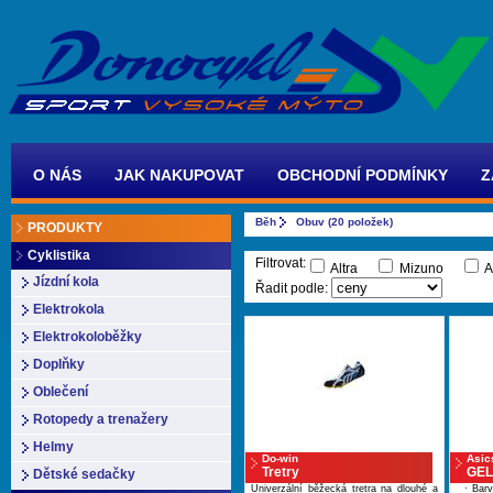
O NÁS
JAK NAKUPOVAT
OBCHODNÍ PODMÍNKY
Z
Běh
Obuv (20 položek)
PRODUKTY
Cyklistika
Filtrovat:
Altra
Mizuno
A
Jízdní kola
Řadit podle:
Elektrokola
Elektrokoloběžky
Doplňky
Oblečení
Rotopedy a trenažery
Helmy
Do-win
Asic
Tretry
GEL
Dětské sedačky
Univerzální běžecká tretra na dlouhé a
· Barva