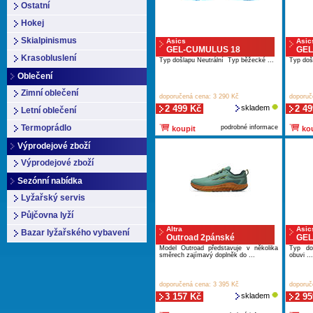
Ostatní
Hokej
Skialpinismus
Asics
Asic
GEL-CUMULUS 18
GEL
Krasobluslení
Typ došlapu Neutrální Typ běžecké ...
Typ doš
Oblečení
Zimní oblečení
doporučená cena: 3 290 Kč
doporuč
2 499 Kč
skladem
2 49
Letní oblečení
Termoprádlo
podrobné informace
koupit
kou
Výprodejové zboží
Výprodejové zboží
Sezónní nabídka
Lyžařský servis
Půjčovna lyží
Altra
Asic
Bazar lyžařského vybavení
Outroad 2pánské
GEL
Model Outroad představuje v několika
Typ do
směrech zajímavý doplněk do ...
obuvi ...
doporučená cena: 3 395 Kč
doporuč
3 157 Kč
skladem
2 95