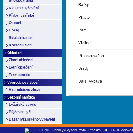
Snowboarding
Ráfky
Klasické lyžování
Přilby lyžařské
Pláště
Ostatní
Rám
Hokej
Skialpinismus
Vidlice
Krasobluslení
Oblečení
Přehazovačka
Zimní oblečení
Letní oblečení
Brzdy
Termoprádlo
Další výbava
Výprodejové zboží
Výprodejové zboží
Sezónní nabídka
Lyžařský servis
Půjčovna lyží
Bazar lyžařského vybavení
© 2010 Donocykl Vysoké Mýto | Pražská 32/II, 566 01 Vysoké M