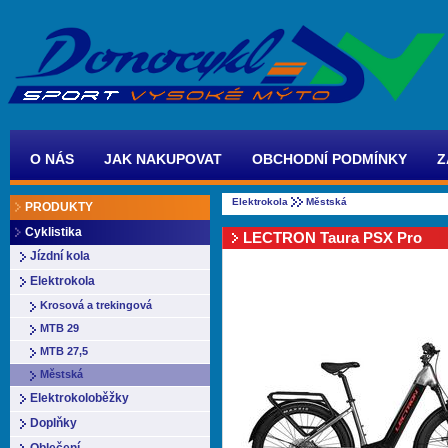
O NÁS
JAK NAKUPOVAT
OBCHODNÍ PODMÍNKY
Z
Elektrokola
Městská
PRODUKTY
Cyklistika
LECTRON Taura PSX Pro
Jízdní kola
Elektrokola
Krosová a trekingová
MTB 29
MTB 27,5
Městská
Elektrokoloběžky
Doplňky