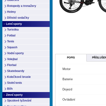
Oblečení
Rotopedy a trenažery
Helmy
Dětské sedačky
Letní sporty
Turistika
Fotbal
Tenis
Squash
Vodní sporty
POPIS
PŘÍSLUŠE
Volejbal
Florbal
Motor
Skateboardy
Kolečkové brusle
Baterie
Stolní tenis
Běh
Dojezd
Zimní sporty
Ovládání
Sjezdové lyžování