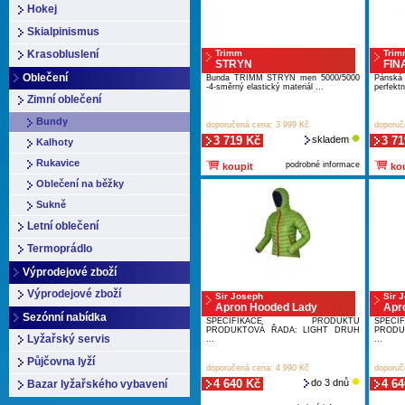
Hokej
Skialpinismus
Krasobluslení
Trimm
Trim
STRYN
FIN
Oblečení
Bunda TRIMM STRYN men 5000/5000
Pánsk
-4-směrný elastický materiál ...
perfektn
Zimní oblečení
Bundy
doporučená cena: 3 999 Kč
doporuč
3 719 Kč
skladem
3 71
Kalhoty
Rukavice
podrobné informace
koupit
kou
Oblečení na běžky
Sukně
Letní oblečení
Termoprádlo
Výprodejové zboží
Výprodejové zboží
Sir Joseph
Sir 
Apron Hooded Lady
Apr
Sezónní nabídka
SPECIFIKACE PRODUKTU
SPEC
PRODUKTOVÁ ŘADA: LIGHT DRUH
PRODU
Lyžařský servis
...
...
Půjčovna lyží
doporučená cena: 4 990 Kč
doporuč
4 640 Kč
do 3 dnů
4 64
Bazar lyžařského vybavení