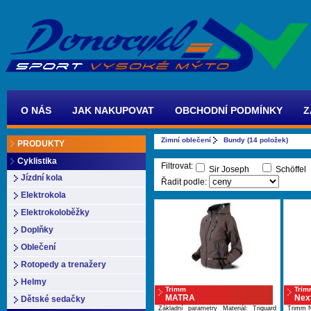
O NÁS
JAK NAKUPOVAT
OBCHODNÍ PODMÍNKY
Z
Zimní oblečení
Bundy (14 položek)
PRODUKTY
Cyklistika
Filtrovat:
Sir Joseph
Schöff
Jízdní kola
Řadit podle:
Elektrokola
Elektrokoloběžky
Doplňky
Oblečení
Rotopedy a trenažery
Helmy
Trimm
Trim
MATRA
Nex
Dětské sedačky
Základní parametry Materiál: Triguard
Trimm N