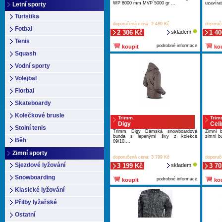
WP 8000 mm MVP 5000 gr ...
uzavírat
Letní sporty
Turistika
doporučená cena: 2 480 Kč
doporuč
Fotbal
2 306 Kč
skladem
1 40
Tenis
podrobné informace
koupit
kou
Squash
Vodní sporty
Volejbal
Florbal
Skateboardy
Kolečkové brusle
Trimm
Trim
Digy
Celi
Stolní tenis
Trimm Digy Dámská snowboardová
Zimní 
bunda s lepenými švy z kolekce
zimní bu
Běh
09/10....
Zimní sporty
doporučená cena: 3 799 Kč
doporuč
Sjezdové lyžování
3 199 Kč
skladem
3 70
Snowboarding
podrobné informace
koupit
kou
Klasické lyžování
Přilby lyžařské
Ostatní