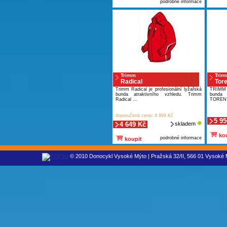
podrobné informace
Trimm
Trim
Radical
Tore
Trimm Radical je profesionální lyžařská
TRIMM
bunda atraktivního vzhledu. Trimm
bunda
Radical ...
TORENT
doporučená cena: 4 999 Kč
5 95
4 649 Kč
skladem
kou
podrobné informace
koupit
© 2010 Donocykl Vysoké Mýto | Pražská 32/II, 566 01 Vysoké M