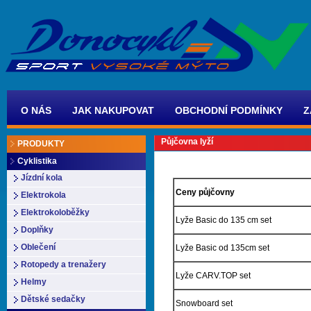
O NÁS
JAK NAKUPOVAT
OBCHODNÍ PODMÍNKY
Z
Půjčovna lyží
PRODUKTY
Cyklistika
Jízdní kola
Ceny půjčovny
Elektrokola
Elektrokoloběžky
Lyže Basic do 135 cm set
Doplňky
Oblečení
Lyže Basic od 135cm set
Rotopedy a trenažery
Lyže CARV.TOP set
Helmy
Dětské sedačky
Snowboard set