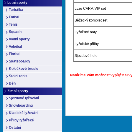
Letní sporty
Lyže CARV. VIP set
Turistika
Fotbal
Běžecký komplet set
Tenis
Squash
Lyžařské boty
Vodní sporty
Lyžařské přilby
Volejbal
Florbal
Sjezdové hole
Skateboardy
Kolečkové brusle
N
abízíme Vám možnost vypůjčit si vyb
Stolní tenis
Běh
Zimní sporty
Sjezdové lyžování
Snowboarding
Klasické lyžování
Přilby lyžařské
Ostatní