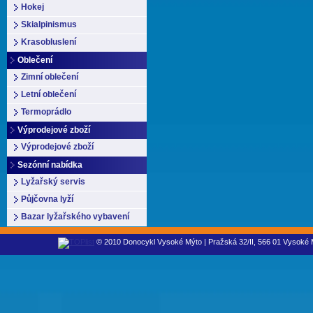
Hokej
Skialpinismus
Krasobluslení
Oblečení
Zimní oblečení
Letní oblečení
Termoprádlo
Výprodejové zboží
Výprodejové zboží
Sezónní nabídka
Lyžařský servis
Půjčovna lyží
Bazar lyžařského vybavení
© 2010 Donocykl Vysoké Mýto | Pražská 32/II, 566 01 Vysoké M