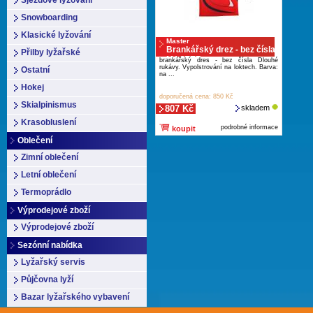
Sjezdové lyžování
Snowboarding
Klasické lyžování
Master
Brankářský drez - bez čísla
Přilby lyžařské
MASTER
brankářský dres - bez čísla Dlouhé
rukávy. Vypolstrování na loktech. Barva:
Ostatní
na ...
Hokej
doporučená cena: 850 Kč
Skialpinismus
807 Kč
skladem
Krasobluslení
podrobné informace
koupit
Oblečení
Zimní oblečení
Letní oblečení
Termoprádlo
Výprodejové zboží
Výprodejové zboží
Sezónní nabídka
Lyžařský servis
Půjčovna lyží
Bazar lyžařského vybavení