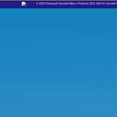
© 2010 Donocykl Vysoké Mýto | Pražská 32/II, 566 01 Vysoké M