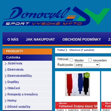
O NÁS
JAK NAKUPOVAT
OBCHODNÍ PODMÍNKY
Z
Fotbal
Oblečení (7 položek)
PRODUKTY
Cyklistika
Filtrovat:
Master
neuveden
Jízdní kola
Řadit podle:
Elektrokola
Elektrokoloběžky
Doplňky
Oblečení
Rotopedy a trenažery
Helmy
Master
Mast
Fotbalové štulpny klasic SR
Fotb
Dětské sedačky
štulpny s podpínkou seniorské Bravy:
štulpny