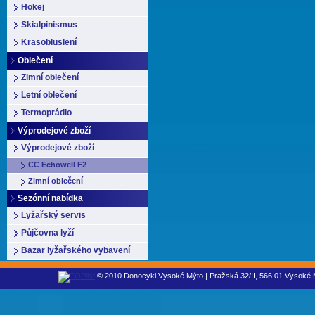
Hokej
Skialpinismus
Krasobluslení
Oblečení
Zimní oblečení
Letní oblečení
Termoprádlo
Výprodejové zboží
Výprodejové zboží
CC Echowell F2
Zimní oblečení
Sezónní nabídka
Lyžařský servis
Půjčovna lyží
Bazar lyžařského vybavení
© 2010 Donocykl Vysoké Mýto | Pražská 32/II, 566 01 Vysoké M