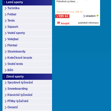
Průměrná rychlost ...
Letní sporty
Turistika
doporučená cena: 899 Kč
Fotbal
599 Kč
skladem
Tenis
podrobné informace
koupit
Squash
Vodní sporty
Volejbal
Florbal
Skateboardy
Kolečkové brusle
Stolní tenis
Běh
Zimní sporty
Sjezdové lyžování
Snowboarding
Klasické lyžování
Přilby lyžařské
Ostatní