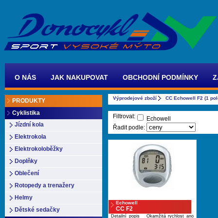
O NÁS
JAK NAKUPOVAT
OBCHODNÍ PODMÍNKY
Z
Výprodejové zboží
CC Echowell F2 (1 pol
PRODUKTY
Cyklistika
Filtrovat:
Echowell
Jízdní kola
Řadit podle:
Elektrokola
Elektrokoloběžky
Doplňky
Oblečení
Rotopedy a trenažery
Helmy
Echowell
CC F2
Dětské sedačky
Detailní popis Okamžitá rychlost ano