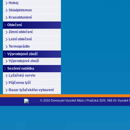
Hokej
Skialpinismus
Krasobluslení
Oblečení
Zimní oblečení
Letní oblečení
Termoprádlo
Výprodejové zboží
Výprodejové zboží
Sezónní nabídka
Lyžařský servis
Půjčovna lyží
Bazar lyžařského vybavení
© 2010 Donocykl Vysoké Mýto | Pražská 32/II, 566 01 Vysoké M