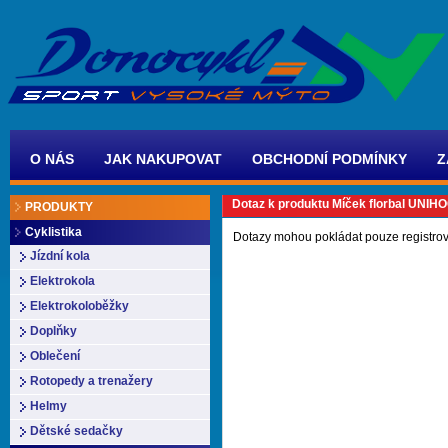
O NÁS
JAK NAKUPOVAT
OBCHODNÍ PODMÍNKY
Z
Dotaz k produktu Míček florbal UNIHO
PRODUKTY
Cyklistika
Dotazy mohou pokládat pouze registrov
Jízdní kola
Elektrokola
Elektrokoloběžky
Doplňky
Oblečení
Rotopedy a trenažery
Helmy
Dětské sedačky