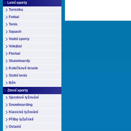
Letní sporty
Turistika
Fotbal
Tenis
Squash
Vodní sporty
Volejbal
Florbal
Skateboardy
Kolečkové brusle
Stolní tenis
Běh
Zimní sporty
Sjezdové lyžování
Snowboarding
Klasické lyžování
Přilby lyžařské
Ostatní