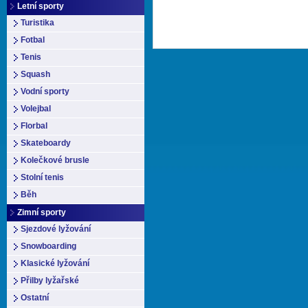
Letní sporty
Turistika
Fotbal
Tenis
Squash
Vodní sporty
Volejbal
Florbal
Skateboardy
Kolečkové brusle
Stolní tenis
Běh
Zimní sporty
Sjezdové lyžování
Snowboarding
Klasické lyžování
Přilby lyžařské
Ostatní