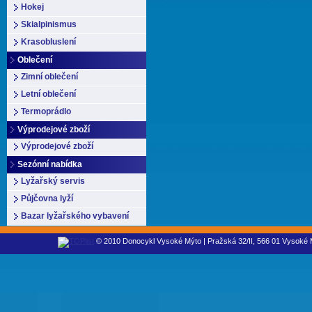
Hokej
Skialpinismus
Krasobluslení
Oblečení
Zimní oblečení
Letní oblečení
Termoprádlo
Výprodejové zboží
Výprodejové zboží
Sezónní nabídka
Lyžařský servis
Půjčovna lyží
Bazar lyžařského vybavení
© 2010 Donocykl Vysoké Mýto | Pražská 32/II, 566 01 Vysoké M