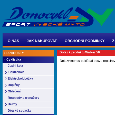
O NÁS
JAK NAKUPOVAT
OBCHODNÍ PODMÍNKY
Z
Dotaz k produktu Walker 50
PRODUKTY
Cyklistika
Dotazy mohou pokládat pouze registrov
Jízdní kola
Elektrokola
Elektrokoloběžky
Doplňky
Oblečení
Rotopedy a trenažery
Helmy
Dětské sedačky