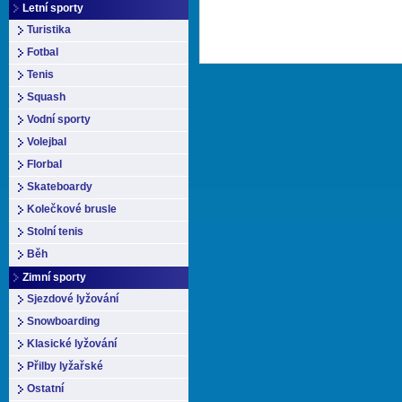
Letní sporty
Turistika
Fotbal
Tenis
Squash
Vodní sporty
Volejbal
Florbal
Skateboardy
Kolečkové brusle
Stolní tenis
Běh
Zimní sporty
Sjezdové lyžování
Snowboarding
Klasické lyžování
Přilby lyžařské
Ostatní