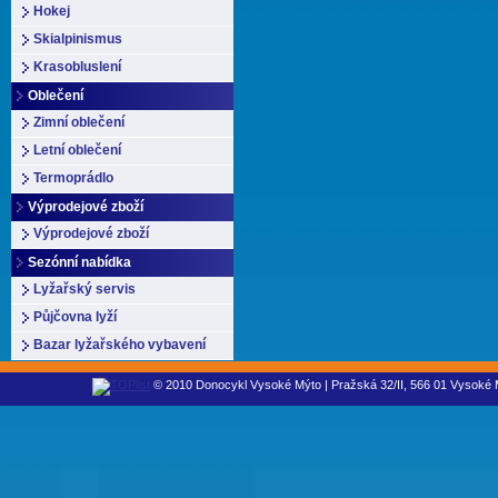
Hokej
Skialpinismus
Krasobluslení
Oblečení
Zimní oblečení
Letní oblečení
Termoprádlo
Výprodejové zboží
Výprodejové zboží
Sezónní nabídka
Lyžařský servis
Půjčovna lyží
Bazar lyžařského vybavení
© 2010 Donocykl Vysoké Mýto | Pražská 32/II, 566 01 Vysoké M