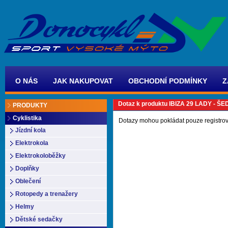
O NÁS
JAK NAKUPOVAT
OBCHODNÍ PODMÍNKY
Z
Dotaz k produktu IBIZA 29 LADY - 
PRODUKTY
Cyklistika
Dotazy mohou pokládat pouze registrov
Jízdní kola
Elektrokola
Elektrokoloběžky
Doplňky
Oblečení
Rotopedy a trenažery
Helmy
Dětské sedačky