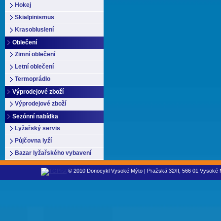
Hokej
Skialpinismus
Krasobluslení
Oblečení
Zimní oblečení
Letní oblečení
Termoprádlo
Výprodejové zboží
Výprodejové zboží
Sezónní nabídka
Lyžařský servis
Půjčovna lyží
Bazar lyžařského vybavení
© 2010 Donocykl Vysoké Mýto | Pražská 32/II, 566 01 Vysoké M