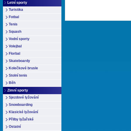
Letní sporty
Turistika
Fotbal
Tenis
Squash
Vodní sporty
Volejbal
Florbal
Skateboardy
Kolečkové brusle
Stolní tenis
Běh
Zimní sporty
Sjezdové lyžování
Snowboarding
Klasické lyžování
Přilby lyžařské
Ostatní