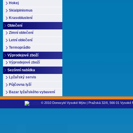
Hokej
Skialpinismus
Krasobluslení
Oblečení
Zimní oblečení
Letní oblečení
Termoprádlo
Výprodejové zboží
Výprodejové zboží
Sezónní nabídka
Lyžařský servis
Půjčovna lyží
Bazar lyžařského vybavení
© 2010 Donocykl Vysoké Mýto | Pražská 32/II, 566 01 Vysoké M