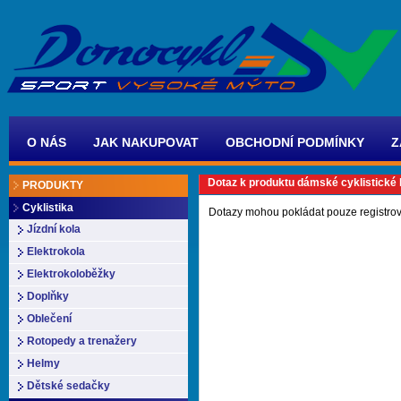
O NÁS
JAK NAKUPOVAT
OBCHODNÍ PODMÍNKY
Z
Dotaz k produktu dámské cyklistické 
PRODUKTY
Cyklistika
Dotazy mohou pokládat pouze registrov
Jízdní kola
Elektrokola
Elektrokoloběžky
Doplňky
Oblečení
Rotopedy a trenažery
Helmy
Dětské sedačky