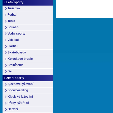
Letní sporty
Turistika
Fotbal
Tenis
Squash
Vodní sporty
Volejbal
Florbal
Skateboardy
Kolečkové brusle
Stolní tenis
Běh
Zimní sporty
Sjezdové lyžování
Snowboarding
Klasické lyžování
Přilby lyžařské
Ostatní