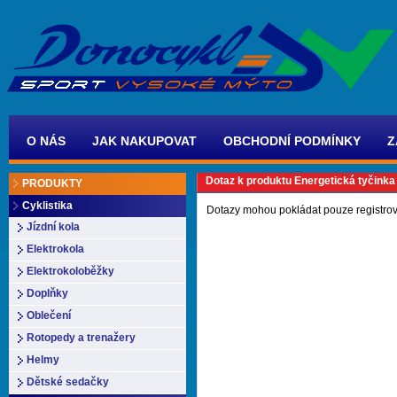
O NÁS
JAK NAKUPOVAT
OBCHODNÍ PODMÍNKY
Z
Dotaz k produktu Energetická tyči
PRODUKTY
Cyklistika
Dotazy mohou pokládat pouze registrov
Jízdní kola
Elektrokola
Elektrokoloběžky
Doplňky
Oblečení
Rotopedy a trenažery
Helmy
Dětské sedačky