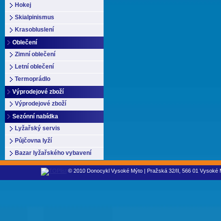
Hokej
Skialpinismus
Krasobluslení
Oblečení
Zimní oblečení
Letní oblečení
Termoprádlo
Výprodejové zboží
Výprodejové zboží
Sezónní nabídka
Lyžařský servis
Půjčovna lyží
Bazar lyžařského vybavení
© 2010 Donocykl Vysoké Mýto | Pražská 32/II, 566 01 Vysoké M