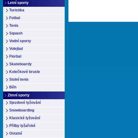
Letní sporty
Turistika
Fotbal
Tenis
Squash
Vodní sporty
Volejbal
Florbal
Skateboardy
Kolečkové brusle
Stolní tenis
Běh
Zimní sporty
Sjezdové lyžování
Snowboarding
Klasické lyžování
Přilby lyžařské
Ostatní