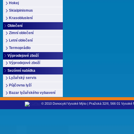
Hokej
Skialpinismus
Krasobluslení
Oblečení
Zimní oblečení
Letní oblečení
Termoprádlo
Výprodejové zboží
Výprodejové zboží
Sezónní nabídka
Lyžařský servis
Půjčovna lyží
Bazar lyžařského vybavení
© 2010 Donocykl Vysoké Mýto | Pražská 32/II, 566 01 Vysoké M