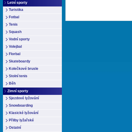
Letní sporty
Turistika
Fotbal
Tenis
Squash
Vodní sporty
Volejbal
Florbal
Skateboardy
Kolečkové brusle
Stolní tenis
Běh
Zimní sporty
Sjezdové lyžování
Snowboarding
Klasické lyžování
Přilby lyžařské
Ostatní