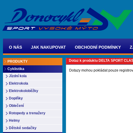
O NÁS
JAK NAKUPOVAT
OBCHODNÍ PODMÍNKY
Z
Dotaz k produktu DELTA SPORT CLA
PRODUKTY
Cyklistika
Dotazy mohou pokládat pouze registrov
Jízdní kola
Elektrokola
Elektrokoloběžky
Doplňky
Oblečení
Rotopedy a trenažery
Helmy
Dětské sedačky