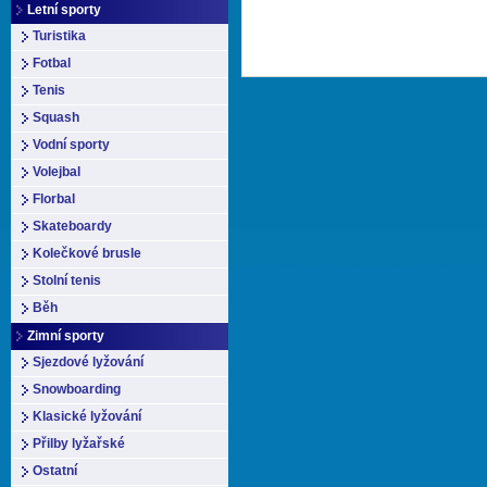
Letní sporty
Turistika
Fotbal
Tenis
Squash
Vodní sporty
Volejbal
Florbal
Skateboardy
Kolečkové brusle
Stolní tenis
Běh
Zimní sporty
Sjezdové lyžování
Snowboarding
Klasické lyžování
Přilby lyžařské
Ostatní