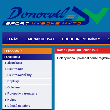
O NÁS
JAK NAKUPOVAT
OBCHODNÍ PODMÍNKY
Z
Dotaz k produktu Senior 3500
PRODUKTY
Cyklistika
Dotazy mohou pokládat pouze registrov
Jízdní kola
Elektrokola
Elektrokoloběžky
Doplňky
Oblečení
Rotopedy a trenažery
Helmy
Dětské sedačky