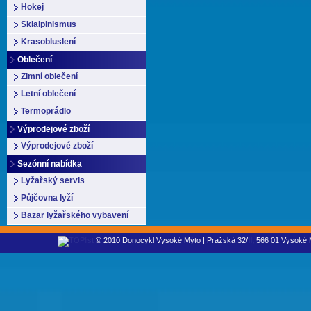
Hokej
Skialpinismus
Krasobluslení
Oblečení
Zimní oblečení
Letní oblečení
Termoprádlo
Výprodejové zboží
Výprodejové zboží
Sezónní nabídka
Lyžařský servis
Půjčovna lyží
Bazar lyžařského vybavení
© 2010 Donocykl Vysoké Mýto | Pražská 32/II, 566 01 Vysoké M