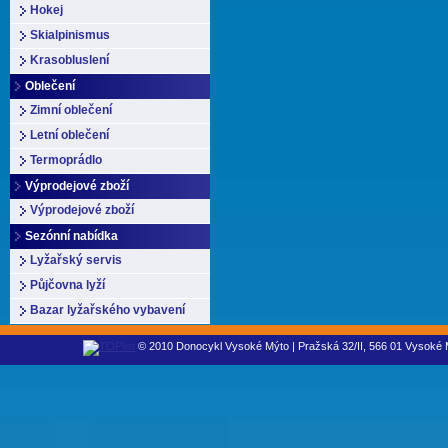
Hokej
Skialpinismus
Krasobluslení
Oblečení
Zimní oblečení
Letní oblečení
Termoprádlo
Výprodejové zboží
Výprodejové zboží
Sezónní nabídka
Lyžařský servis
Půjčovna lyží
Bazar lyžařského vybavení
© 2010 Donocykl Vysoké Mýto | Pražská 32/II, 566 01 Vysoké M