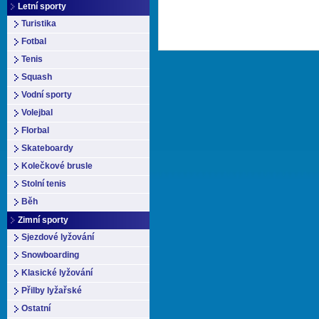
Letní sporty
Turistika
Fotbal
Tenis
Squash
Vodní sporty
Volejbal
Florbal
Skateboardy
Kolečkové brusle
Stolní tenis
Běh
Zimní sporty
Sjezdové lyžování
Snowboarding
Klasické lyžování
Přilby lyžařské
Ostatní