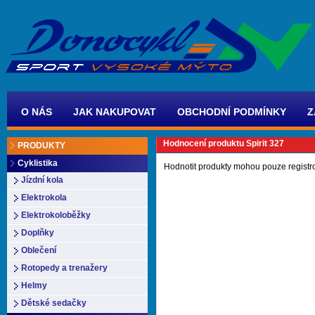
O NÁS
JAK NAKUPOVAT
OBCHODNÍ PODMÍNKY
Z
Hodnocení produktu Spirit 327
PRODUKTY
Cyklistika
Hodnotit produkty mohou pouze registr
Jízdní kola
Elektrokola
Elektrokoloběžky
Doplňky
Oblečení
Rotopedy a trenažery
Helmy
Dětské sedačky