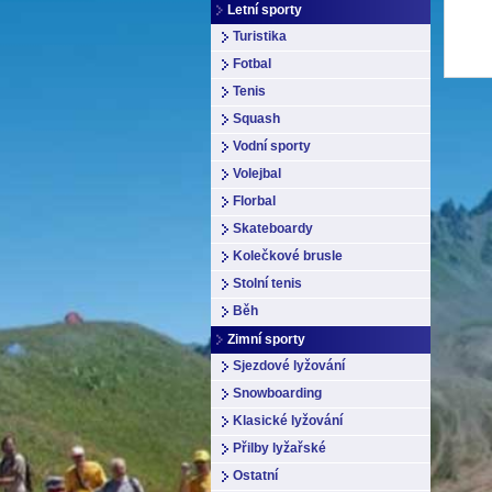
Letní sporty
Turistika
Fotbal
Tenis
Squash
Vodní sporty
Volejbal
Florbal
Skateboardy
Kolečkové brusle
Stolní tenis
Běh
Zimní sporty
Sjezdové lyžování
Snowboarding
Klasické lyžování
Přilby lyžařské
Ostatní