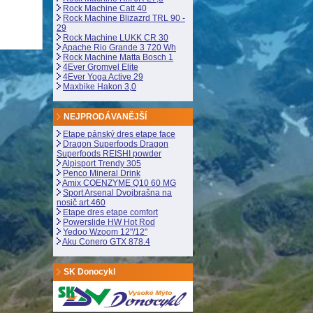
Rock Machine Catt 40
Rock Machine Blizazrd TRL 90 -
29
Rock Machine LUKK CR 30
Apache Rio Grande 3 720 Wh
Rock Machine Matta Bosch 1
4Ever Gromvel Elite
4Ever Yoga Active 29
Maxbike Hakon 3,0
NEJPRODÁVANĚJŠÍ
Etape pánský dres etape face
Dragon Superfoods Dragon
Superfoods REISHI powder
Alpisport Trendy 305
Penco Mineral Drink
Amix COENZYME Q10 60 MG
Sport Arsenal Dvojbrašna na
nosič art.460
Etape dres etape comfort
Powerslide HW Hot Rod
Yedoo Wzoom 12"/12"
Aku Conero GTX 878.4
SK Donocykl