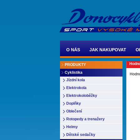
O NÁS
JAK NAKUPOVAT
O
Hodno
PRODUKTY
Cyklistika
Hodno
Jízdní kola
Elektrokola
Elektrokoloběžky
Doplňky
Oblečení
Rotopedy a trenažery
Helmy
Dětské sedačky