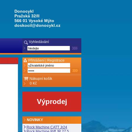
Donocykl
Pražská 32/II
566 01 Vysoké Mýto
doskocil@donocykl.cz
Vyhledávání
Přihlášení |
Registrace
Nákupní košík
0 Kč
Výprodej
NOVINKY
Rock Machine CATT Jr24
Rock Machine Riff JR 27,5