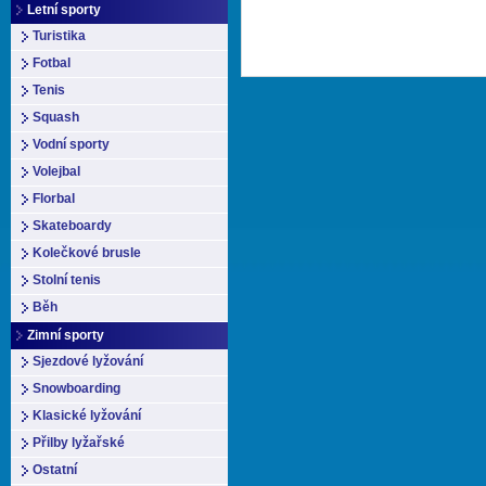
Letní sporty
Turistika
Fotbal
Tenis
Squash
Vodní sporty
Volejbal
Florbal
Skateboardy
Kolečkové brusle
Stolní tenis
Běh
Zimní sporty
Sjezdové lyžování
Snowboarding
Klasické lyžování
Přilby lyžařské
Ostatní