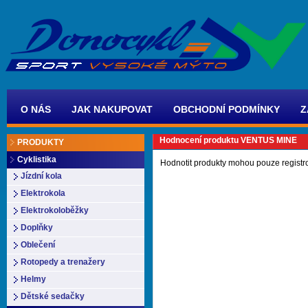
O NÁS
JAK NAKUPOVAT
OBCHODNÍ PODMÍNKY
Z
Hodnocení produktu VENTUS MINE
PRODUKTY
Cyklistika
Hodnotit produkty mohou pouze registr
Jízdní kola
Elektrokola
Elektrokoloběžky
Doplňky
Oblečení
Rotopedy a trenažery
Helmy
Dětské sedačky