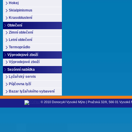
Hokej
Skialpinismus
Krasobluslení
Oblečení
Zimní oblečení
Letní oblečení
Termoprádlo
Výprodejové zboží
Výprodejové zboží
Sezónní nabídka
Lyžařský servis
Půjčovna lyží
Bazar lyžařského vybavení
© 2010 Donocykl Vysoké Mýto | Pražská 32/II, 566 01 Vysoké M