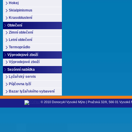
Hokej
Skialpinismus
Krasobluslení
Oblečení
Zimní oblečení
Letní oblečení
Termoprádlo
Výprodejové zboží
Výprodejové zboží
Sezónní nabídka
Lyžařský servis
Půjčovna lyží
Bazar lyžařského vybavení
© 2010 Donocykl Vysoké Mýto | Pražská 32/II, 566 01 Vysoké M