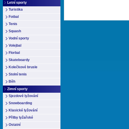
Letní sporty
Turistika
Fotbal
Tenis
Squash
Vodní sporty
Volejbal
Florbal
Skateboardy
Kolečkové brusle
Stolní tenis
Běh
Zimní sporty
Sjezdové lyžování
Snowboarding
Klasické lyžování
Přilby lyžařské
Ostatní