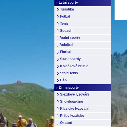
Letní sporty
Turistika
Fotbal
Tenis
Squash
Vodní sporty
Volejbal
Florbal
Skateboardy
Kolečkové brusle
Stolní tenis
Běh
Zimní sporty
Sjezdové lyžování
Snowboarding
Klasické lyžování
Přilby lyžařské
Ostatní