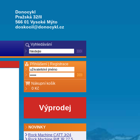
Donocykl
Pražská 32/II
566 01 Vysoké Mýto
doskocil@donocykl.cz
Vyhledávání
Přihlášení |
Registrace
Nákupní košík
0 Kč
Výprodej
NOVINKY
Rock Machine CATT Jr24
Rock Machine Riff JR 27,5