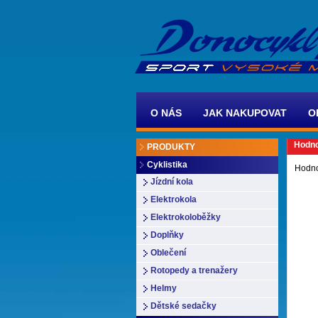
O NÁS
JAK NAKUPOVAT
O
Hodno
PRODUKTY
Cyklistika
Hodno
Jízdní kola
Elektrokola
Elektrokoloběžky
Doplňky
Oblečení
Rotopedy a trenažery
Helmy
Dětské sedačky