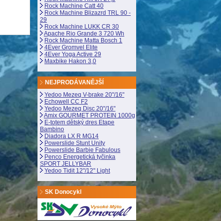
Rock Machine Catt 40
Rock Machine Blizazrd TRL 90 -
29
Rock Machine LUKK CR 30
Apache Rio Grande 3 720 Wh
Rock Machine Matta Bosch 1
4Ever Gromvel Elite
4Ever Yoga Active 29
Maxbike Hakon 3,0
NEJPRODÁVANĚJŠÍ
Yedoo Mezeq V-brake 20"/16"
Echowell CC F2
Yedoo Mezeq Disc 20"/16"
Amix GOURMET PROTEIN 1000g
E-totem dětský dres Etape
Bambino
Diadora LX R MG14
Powerslide Stunt Unity
Powerslide Barbie Fabulous
Penco Energetická tyčinka
SPORT JELLYBAR
Yedoo Tidit 12"/12" Light
SK Donocykl