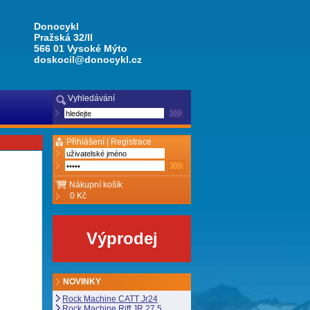
Donocykl
Pražská 32/II
566 01 Vysoké Mýto
doskocil@donocykl.cz
Vyhledávání
Přihlášení |
Registrace
Nákupní košík
0 Kč
Výprodej
NOVINKY
Rock Machine CATT Jr24
Rock Machine Riff JR 27,5