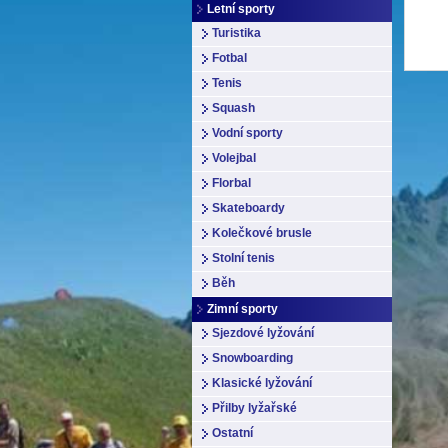
Letní sporty
Turistika
Fotbal
Tenis
Squash
Vodní sporty
Volejbal
Florbal
Skateboardy
Kolečkové brusle
Stolní tenis
Běh
Zimní sporty
Sjezdové lyžování
Snowboarding
Klasické lyžování
Přilby lyžařské
Ostatní