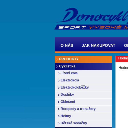
O NÁS
JAK NAKUPOVAT
O
Hodno
PRODUKTY
Cyklistika
Hodno
Jízdní kola
Elektrokola
Elektrokoloběžky
Doplňky
Oblečení
Rotopedy a trenažery
Helmy
Dětské sedačky