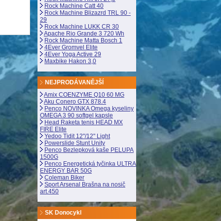
Rock Machine Catt 40
Rock Machine Blizazrd TRL 90 -
29
Rock Machine LUKK CR 30
Apache Rio Grande 3 720 Wh
Rock Machine Matta Bosch 1
4Ever Gromvel Elite
4Ever Yoga Active 29
Maxbike Hakon 3,0
NEJPRODÁVANĚJŠÍ
Amix COENZYME Q10 60 MG
Aku Conero GTX 878.4
Penco NOVINKA Omega kyseliny
OMEGA 3 90 softgel kapsle
Head Raketa tenis HEAD MX
FIRE Elite
Yedoo Tidit 12"/12" Light
Powerslide Stunt Unity
Penco Bezlepková kaše PELUPA
1500G
Penco Energetická tyčinka ULTRA
ENERGY BAR 50G
Coleman Biker
Sport Arsenal Brašna na nosič
art.450
SK Donocykl