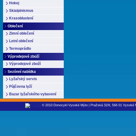
Hokej
Skialpinismus
Krasobluslení
Oblečení
Zimní oblečení
Letní oblečení
Termoprádlo
Výprodejové zboží
Výprodejové zboží
Sezónní nabídka
Lyžařský servis
Půjčovna lyží
Bazar lyžařského vybavení
© 2010 Donocykl Vysoké Mýto | Pražská 32/II, 566 01 Vysoké M