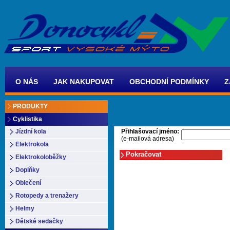
O NÁS
JAK NAKUPOVAT
OBCHODNÍ PODMÍNKY
Z
PRODUKTY
Cyklistika
Přihlašovací jméno:
Jízdní kola
(e-mailová adresa)
Elektrokola
Elektrokoloběžky
Doplňky
Oblečení
Rotopedy a trenažery
Helmy
Dětské sedačky