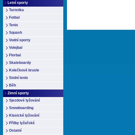
Letní sporty
Turistika
Fotbal
Tenis
Squash
Vodní sporty
Volejbal
Florbal
Skateboardy
Kolečkové brusle
Stolní tenis
Běh
Zimní sporty
Sjezdové lyžování
Snowboarding
Klasické lyžování
Přilby lyžařské
Ostatní