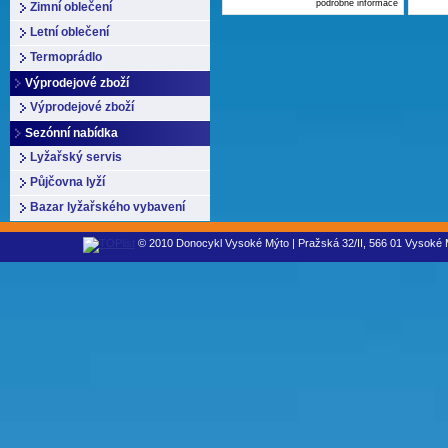
podrobné informace
Zimní oblečení
Letní oblečení
Termoprádlo
Výprodejové zboží
Výprodejové zboží
Sezónní nabídka
Lyžařský servis
Půjčovna lyží
Bazar lyžařského vybavení
© 2010 Donocykl Vysoké Mýto | Pražská 32/II, 566 01 Vysoké M