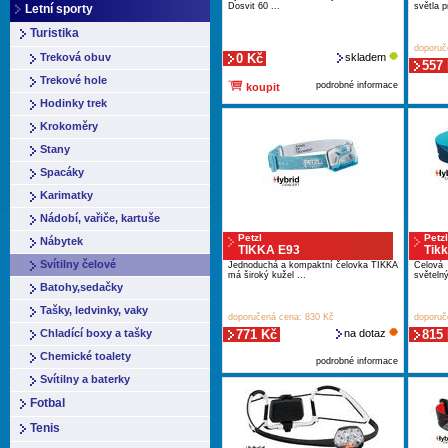
Dosvit 60 ...
světla p
Letní sporty
Turistika
doporuč
Treková obuv
0 Kč
skladem
557
Trekové hole
podrobné informace
koupit
Hodinky trek
Krokoměry
Stany
Spacáky
Karimatky
Nádobí, vařiče, kartuše
Petzl
Petzl
Nábytek
TIKKA E93
Tik
Svítilny čelové
Jednoduchá a kompaktní čelovka TIKKA
Čelová
má široký kužel ...
světelný
Batohy,sedačky
Tašky, ledvinky, vaky
doporučená cena: 830 Kč
doporuč
Chladící boxy a tašky
771 Kč
na dotaz
815
Chemické toalety
podrobné informace
Svítilny a baterky
Fotbal
Tenis