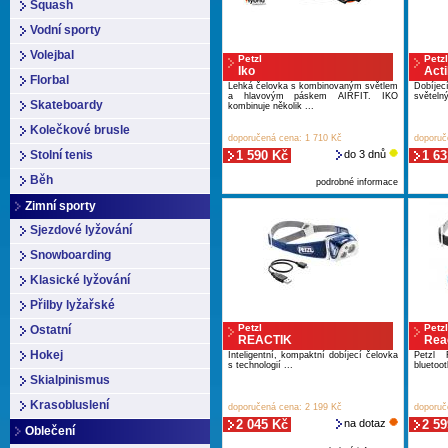
Squash
Vodní sporty
Volejbal
Petzl
Petzl
Iko
Act
Florbal
Lehká čelovka s kombinovaným světlem
Dobíje
a hlavovým páskem AIRFIT. IKO
světeln
Skateboardy
kombinuje několik ...
Kolečkové brusle
doporučená cena: 1 710 Kč
doporuč
Stolní tenis
1 590 Kč
do 3 dnů
1 63
Běh
podrobné informace
Zimní sporty
Sjezdové lyžování
Snowboarding
Klasické lyžování
Přilby lyžařské
Petzl
Petzl
Ostatní
REACTIK
Reac
Hokej
Inteligentní, kompaktní dobíjecí čelovka
Petzl 
s technologií ...
bluetoot
Skialpinismus
Krasobluslení
doporučená cena: 2 199 Kč
doporuč
2 045 Kč
na dotaz
2 59
Oblečení