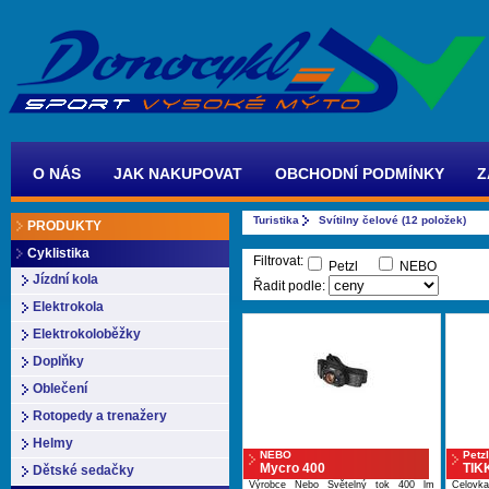
O NÁS
JAK NAKUPOVAT
OBCHODNÍ PODMÍNKY
Z
Turistika
Svítilny čelové (12 položek)
PRODUKTY
Cyklistika
Filtrovat:
Petzl
NEBO
Jízdní kola
Řadit podle:
Elektrokola
Elektrokoloběžky
Doplňky
Oblečení
Rotopedy a trenažery
Helmy
NEBO
Petzl
Mycro 400
TIK
Dětské sedačky
Výrobce Nebo Světelný tok 400 lm
Čelovk