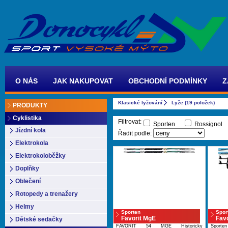
O NÁS
JAK NAKUPOVAT
OBCHODNÍ PODMÍNKY
Z
Klasické lyžování
Lyže (19 položek)
PRODUKTY
Cyklistika
Filtrovat:
Sporten
Rossigno
Jízdní kola
Řadit podle:
Elektrokola
Elektrokoloběžky
Doplňky
Oblečení
Rotopedy a trenažery
Helmy
Sporten
Spor
Favorit MgE
Fav
Dětské sedačky
FAVORIT 54 MGE Historicky
Sport