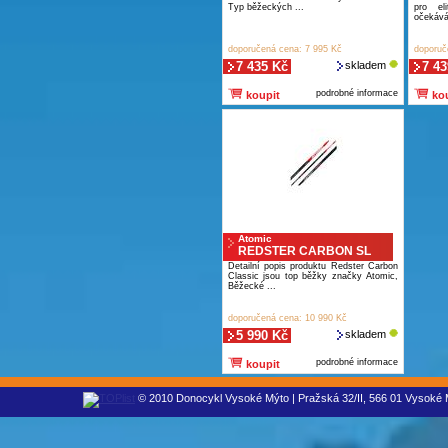
Typ běžeckých ...
pro el
očekáváj
doporučená cena: 7 995 Kč
doporuč
7 435 Kč
skladem
7 43
podrobné informace
koupit
kou
Atomic
REDSTER CARBON SL
Detailní popis produktu Redster Carbon
Classic jsou top běžky značky Atomic,
Běžecké ...
doporučená cena: 10 990 Kč
5 990 Kč
skladem
podrobné informace
koupit
© 2010 Donocykl Vysoké Mýto | Pražská 32/II, 566 01 Vysoké M