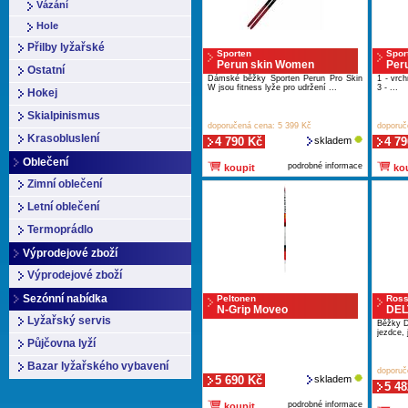
Vázání
Hole
Přilby lyžařské
Sporten
Spor
Perun skin Women
Peru
Ostatní
Dámské běžky Sporten Perun Pro Skin
1 - vrch
W jsou fitness lyže pro udržení ...
3 - ...
Hokej
Skialpinismus
doporučená cena: 5 399 Kč
doporuč
Krasobluslení
4 790 Kč
skladem
4 79
Oblečení
podrobné informace
koupit
kou
Zimní oblečení
Letní oblečení
Termoprádlo
Výprodejové zboží
Výprodejové zboží
Sezónní nabídka
Peltonen
Ross
N-Grip Moveo
DEL
Lyžařský servis
Běžky D
jezdce, 
Půjčovna lyží
Bazar lyžařského vybavení
doporuč
5 690 Kč
skladem
5 48
podrobné informace
koupit