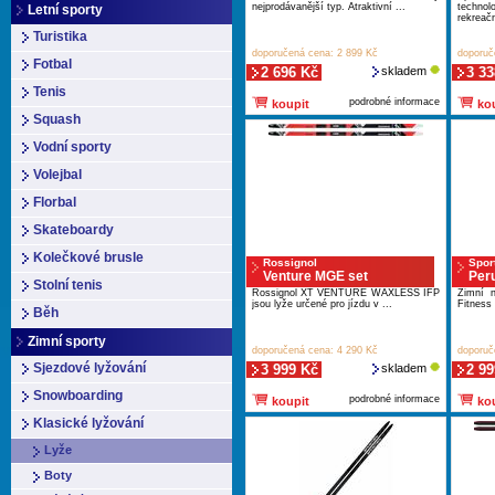
nejprodávanější typ. Atraktivní ...
techno
Letní sporty
rekreačn
Turistika
doporučená cena: 2 899 Kč
doporuč
Fotbal
2 696 Kč
skladem
3 33
Tenis
podrobné informace
koupit
kou
Squash
Vodní sporty
Volejbal
Florbal
Skateboardy
Kolečkové brusle
Rossignol
Spor
Venture MGE set
Per
Stolní tenis
Rossignol XT VENTURE WAXLESS IFP
Zimní n
jsou lyže určené pro jízdu v ...
Fitness 
Běh
Zimní sporty
doporučená cena: 4 290 Kč
doporuč
Sjezdové lyžování
3 999 Kč
skladem
2 99
Snowboarding
podrobné informace
koupit
kou
Klasické lyžování
Lyže
Boty