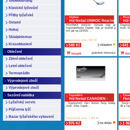
Snowboarding
Klasické lyžování
Přilby lyžařské
Unihoc
Pros
Hůl florbal UNIHOC Reactor
Hůl 
Ostatní
Striker blue 96cm
BOS
NOVINKA 2010/11! Výhoda hole je
Doporuč
tvarovatelnosti čepele, kdy je možné ji
muži. Dí
Hokej
mít jak na LEVOU ...
Skialpinismus
doporučená cena: 590 Kč
doporuč
Krasobluslení
548 Kč
skladem
641
Oblečení
podrobné informace
koupit
kou
Zimní oblečení
Letní oblečení
Termoprádlo
Výprodejové zboží
Výprodejové zboží
Sezónní nabídka
Canadien
Cana
Hůl florbal CANADIEN -
Flo
Lyžařský servis
NINETYONE
MAP
Doporučení: Žáci, dorost, ženy, hobby
Nová mo
muži. Díky čepeli ...
36 a čep
Půjčovna lyží
Bazar lyžařského vybavení
doporučená cena: 1 050 Kč
doporuč
976 Kč
na dotaz
1 06