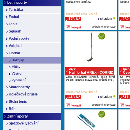
neobsahuje tlumítka!
lopatka 
Letní sporty
Turistika
doporučená cena: 190 Kč
doporuč
Fotbal
176 Kč
skladem
232
Tenis
podrobné informace
koupit
kou
Squash
Vodní sporty
Volejbal
Florbal
Hokejky
Míčky
Arex
Unih
Hůl florbal AREX - CORRIDA
Čep
Výstroj
95 cm levá
Žerď sklolaminát kónická, délka žerdě
Se svo
Vybavení
95 cm, lopatka pravá-levá, určená pro ...
vyklenu
je čepel
Skateboardy
doporučená cena: 450 Kč
doporuč
Kolečkové brusle
418 Kč
skladem
511
Stolní tenis
podrobné informace
koupit
kou
Běh
Zimní sporty
Sjezdové lyžování