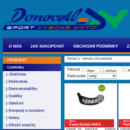
O NÁS
JAK NAKUPOVAT
OBCHODNÍ PODMÍNKY
Z
Florbal
Hokejky (13 položek)
PRODUKTY
Cyklistika
Filtrovat:
Arex
Unihoc
P
Jízdní kola
Řadit podle:
Elektrokola
Elektrokoloběžky
Doplňky
Oblečení
Rotopedy a trenažery
Helmy
Arex
Arex
Čepel florbal AREX -
Flo
Dětské sedačky
MASTER
rov
materiál PE, pravá-levá Dodávka
materiá