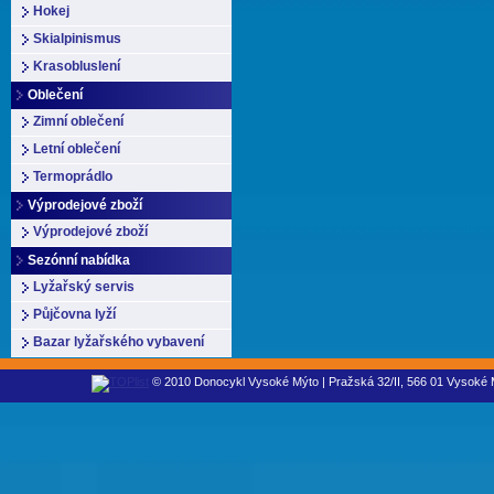
Hokej
Skialpinismus
Krasobluslení
Oblečení
Zimní oblečení
Letní oblečení
Termoprádlo
Výprodejové zboží
Výprodejové zboží
Sezónní nabídka
Lyžařský servis
Půjčovna lyží
Bazar lyžařského vybavení
© 2010 Donocykl Vysoké Mýto | Pražská 32/II, 566 01 Vysoké M