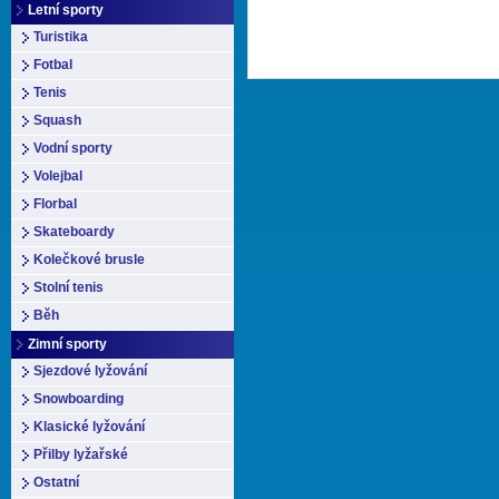
Letní sporty
Turistika
Fotbal
Tenis
Squash
Vodní sporty
Volejbal
Florbal
Skateboardy
Kolečkové brusle
Stolní tenis
Běh
Zimní sporty
Sjezdové lyžování
Snowboarding
Klasické lyžování
Přilby lyžařské
Ostatní