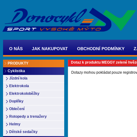
O NÁS
JAK NAKUPOVAT
OBCHODNÍ PODMÍNKY
Z
Dotaz k produktu MEGGY zelené hvěz
PRODUKTY
Cyklistika
Dotazy mohou pokládat pouze registrov
Jízdní kola
Elektrokola
Elektrokoloběžky
Doplňky
Oblečení
Rotopedy a trenažery
Helmy
Dětské sedačky