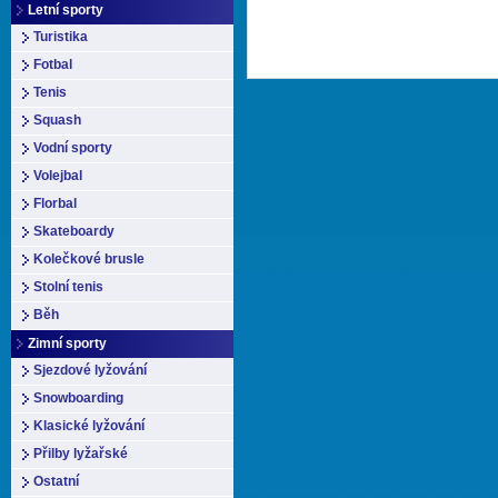
Letní sporty
Turistika
Fotbal
Tenis
Squash
Vodní sporty
Volejbal
Florbal
Skateboardy
Kolečkové brusle
Stolní tenis
Běh
Zimní sporty
Sjezdové lyžování
Snowboarding
Klasické lyžování
Přilby lyžařské
Ostatní