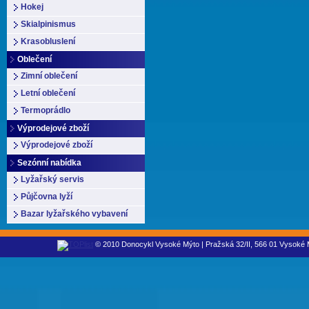
Hokej
Skialpinismus
Krasobluslení
Oblečení
Zimní oblečení
Letní oblečení
Termoprádlo
Výprodejové zboží
Výprodejové zboží
Sezónní nabídka
Lyžařský servis
Půjčovna lyží
Bazar lyžařského vybavení
© 2010 Donocykl Vysoké Mýto | Pražská 32/II, 566 01 Vysoké M