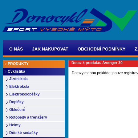
O NÁS
JAK NAKUPOVAT
OBCHODNÍ PODMÍNKY
Z
Dotaz k produktu Avenger 30
PRODUKTY
Cyklistika
Dotazy mohou pokládat pouze registrov
Jízdní kola
Elektrokola
Elektrokoloběžky
Doplňky
Oblečení
Rotopedy a trenažery
Helmy
Dětské sedačky