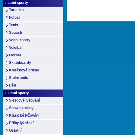
Letní sporty
Turistika
Fotbal
Tenis
Squash
Vodní sporty
Volejbal
Florbal
Skateboardy
Kolečkové brusle
Stolní tenis
Běh
Zimní sporty
Sjezdové lyžování
Snowboarding
Klasické lyžování
Přilby lyžařské
Ostatní