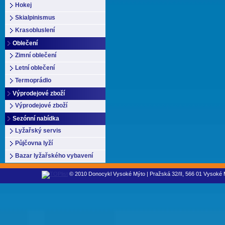
Hokej
Skialpinismus
Krasobluslení
Oblečení
Zimní oblečení
Letní oblečení
Termoprádlo
Výprodejové zboží
Výprodejové zboží
Sezónní nabídka
Lyžařský servis
Půjčovna lyží
Bazar lyžařského vybavení
© 2010 Donocykl Vysoké Mýto | Pražská 32/II, 566 01 Vysoké M