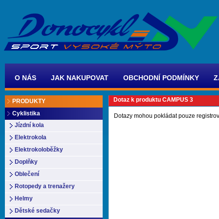
O NÁS
JAK NAKUPOVAT
OBCHODNÍ PODMÍNKY
Z
Dotaz k produktu CAMPUS 3
PRODUKTY
Cyklistika
Dotazy mohou pokládat pouze registrov
Jízdní kola
Elektrokola
Elektrokoloběžky
Doplňky
Oblečení
Rotopedy a trenažery
Helmy
Dětské sedačky