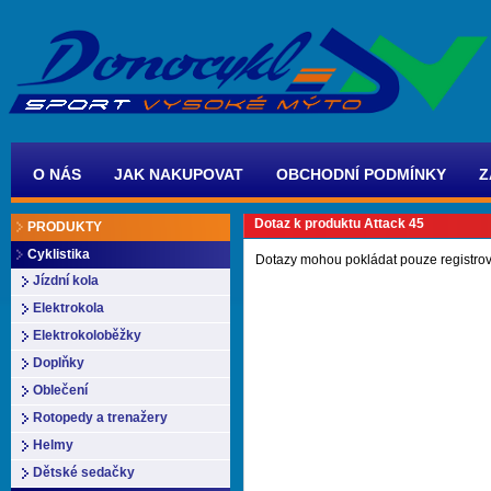
O NÁS
JAK NAKUPOVAT
OBCHODNÍ PODMÍNKY
Z
Dotaz k produktu Attack 45
PRODUKTY
Cyklistika
Dotazy mohou pokládat pouze registrov
Jízdní kola
Elektrokola
Elektrokoloběžky
Doplňky
Oblečení
Rotopedy a trenažery
Helmy
Dětské sedačky