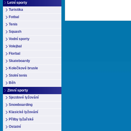
Letní sporty
Turistika
Fotbal
Tenis
Squash
Vodní sporty
Volejbal
Florbal
Skateboardy
Kolečkové brusle
Stolní tenis
Běh
Zimní sporty
Sjezdové lyžování
Snowboarding
Klasické lyžování
Přilby lyžařské
Ostatní