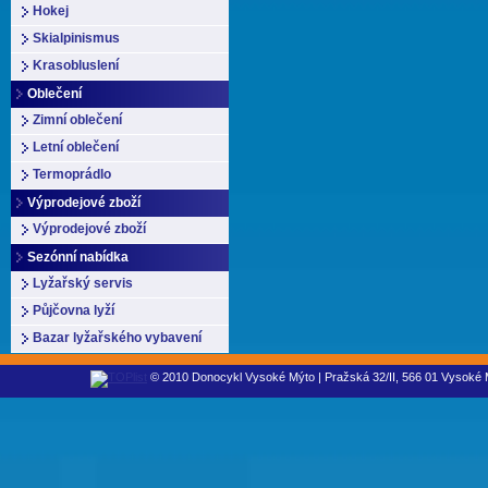
Hokej
Skialpinismus
Krasobluslení
Oblečení
Zimní oblečení
Letní oblečení
Termoprádlo
Výprodejové zboží
Výprodejové zboží
Sezónní nabídka
Lyžařský servis
Půjčovna lyží
Bazar lyžařského vybavení
© 2010 Donocykl Vysoké Mýto | Pražská 32/II, 566 01 Vysoké M