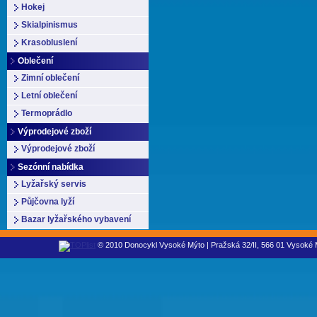
Hokej
Skialpinismus
Krasobluslení
Oblečení
Zimní oblečení
Letní oblečení
Termoprádlo
Výprodejové zboží
Výprodejové zboží
Sezónní nabídka
Lyžařský servis
Půjčovna lyží
Bazar lyžařského vybavení
© 2010 Donocykl Vysoké Mýto | Pražská 32/II, 566 01 Vysoké M