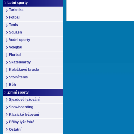
Letní sporty
Turistika
Fotbal
Tenis
Squash
Vodní sporty
Volejbal
Florbal
Skateboardy
Kolečkové brusle
Stolní tenis
Běh
Zimní sporty
Sjezdové lyžování
Snowboarding
Klasické lyžování
Přilby lyžařské
Ostatní