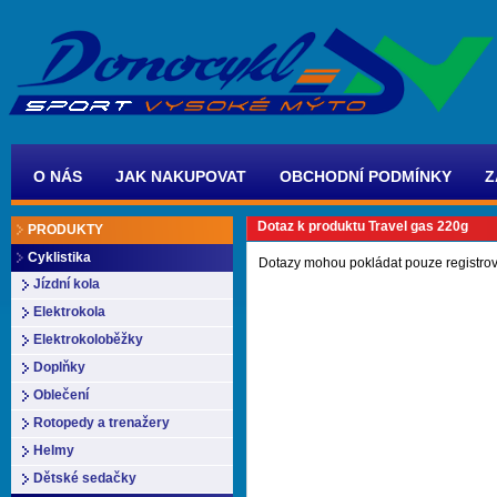
O NÁS
JAK NAKUPOVAT
OBCHODNÍ PODMÍNKY
Z
Dotaz k produktu Travel gas 220g
PRODUKTY
Cyklistika
Dotazy mohou pokládat pouze registrov
Jízdní kola
Elektrokola
Elektrokoloběžky
Doplňky
Oblečení
Rotopedy a trenažery
Helmy
Dětské sedačky