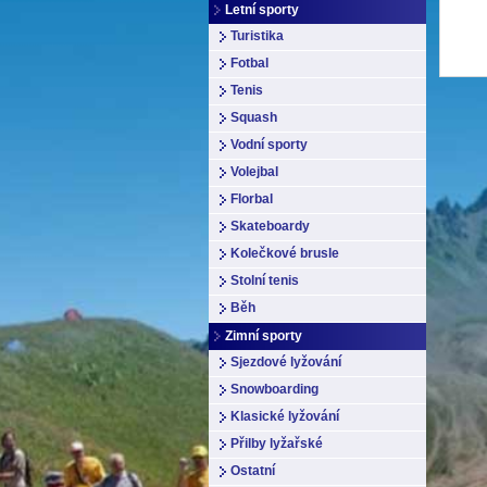
Letní sporty
Turistika
Fotbal
Tenis
Squash
Vodní sporty
Volejbal
Florbal
Skateboardy
Kolečkové brusle
Stolní tenis
Běh
Zimní sporty
Sjezdové lyžování
Snowboarding
Klasické lyžování
Přilby lyžařské
Ostatní