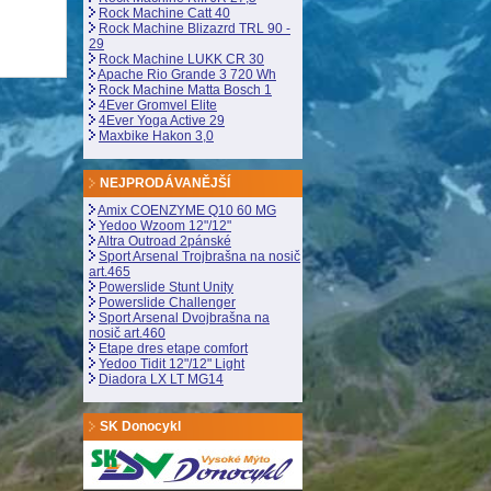
Rock Machine Catt 40
Rock Machine Blizazrd TRL 90 -
29
Rock Machine LUKK CR 30
Apache Rio Grande 3 720 Wh
Rock Machine Matta Bosch 1
4Ever Gromvel Elite
4Ever Yoga Active 29
Maxbike Hakon 3,0
NEJPRODÁVANĚJŠÍ
Amix COENZYME Q10 60 MG
Yedoo Wzoom 12"/12"
Altra Outroad 2pánské
Sport Arsenal Trojbrašna na nosič
art.465
Powerslide Stunt Unity
Powerslide Challenger
Sport Arsenal Dvojbrašna na
nosič art.460
Etape dres etape comfort
Yedoo Tidit 12"/12" Light
Diadora LX LT MG14
SK Donocykl