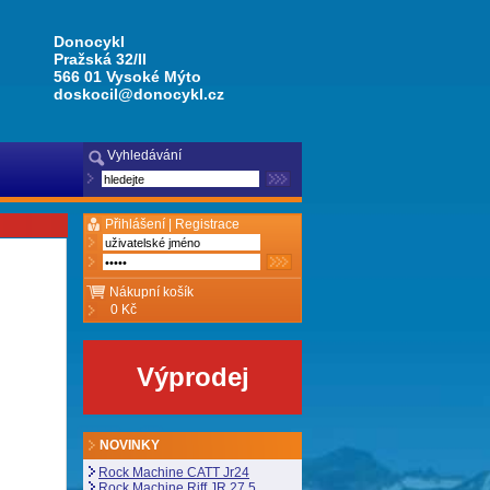
Donocykl
Pražská 32/II
566 01 Vysoké Mýto
doskocil@donocykl.cz
Vyhledávání
Přihlášení |
Registrace
Nákupní košík
0 Kč
Výprodej
NOVINKY
Rock Machine CATT Jr24
Rock Machine Riff JR 27,5