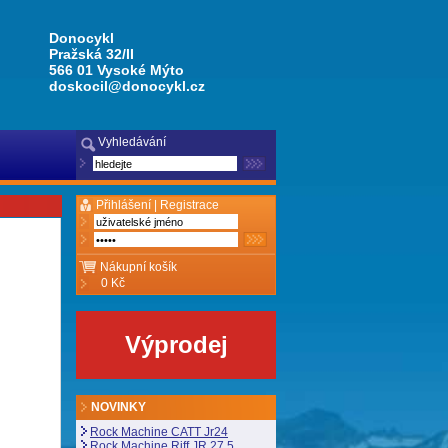
Donocykl
Pražská 32/II
566 01 Vysoké Mýto
doskocil@donocykl.cz
Vyhledávání
Přihlášení |
Registrace
Nákupní košík
0 Kč
Výprodej
NOVINKY
Rock Machine CATT Jr24
Rock Machine Riff JR 27,5