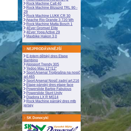
Rock Machine Catt 40
Rock Machine Blizazrd TRL 90 -
29
Rock Machine LUKK CR 30
Apache Rio Grande 3 720 Wh
Rock Machine Matta Bosch 1
4Ever Gromvel Elite
4Ever Yoga Active 29
Maxbike Hakon 3,0
NEJPRODÁVANĚJŠÍ
E-totem dětský dres Etape
Bambino
Alpisport Trendy 305
Yedoo Mau 12"/12"
Sport Arsenal Trojbrašna na nosič
art.465
Sport Arsenal Nosič zadní art.216
Etape pánský dres etape face
Powerslide Barbie Fabulous
Powerslide Stunt Unity
Diadora LX R MG14
Rock Machine pánský dres mtb
jersey
SK Donocykl