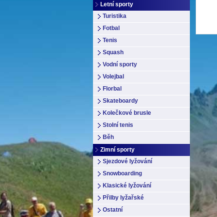
Letní sporty
Turistika
Fotbal
Tenis
Squash
Vodní sporty
Volejbal
Florbal
Skateboardy
Kolečkové brusle
Stolní tenis
Běh
Zimní sporty
Sjezdové lyžování
Snowboarding
Klasické lyžování
Přilby lyžařské
Ostatní