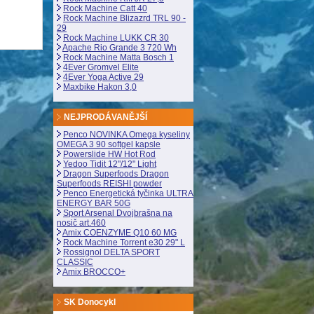
Rock Machine Catt 40
Rock Machine Blizazrd TRL 90 -
29
Rock Machine LUKK CR 30
Apache Rio Grande 3 720 Wh
Rock Machine Matta Bosch 1
4Ever Gromvel Elite
4Ever Yoga Active 29
Maxbike Hakon 3,0
NEJPRODÁVANĚJŠÍ
Penco NOVINKA Omega kyseliny
OMEGA 3 90 softgel kapsle
Powerslide HW Hot Rod
Yedoo Tidit 12"/12" Light
Dragon Superfoods Dragon
Superfoods REISHI powder
Penco Energetická tyčinka ULTRA
ENERGY BAR 50G
Sport Arsenal Dvojbrašna na
nosič art.460
Amix COENZYME Q10 60 MG
Rock Machine Torrent e30 29" L
Rossignol DELTA SPORT
CLASSIC
Amix BROCCO+
SK Donocykl