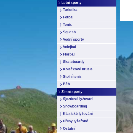
Letní sporty
Turistika
Fotbal
Tenis
Squash
Vodní sporty
Volejbal
Florbal
Skateboardy
Kolečkové brusle
Stolní tenis
Běh
Zimní sporty
Sjezdové lyžování
Snowboarding
Klasické lyžování
Přilby lyžařské
Ostatní