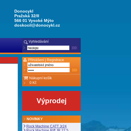
Donocykl
Pražská 32/II
566 01 Vysoké Mýto
doskocil@donocykl.cz
Vyhledávání
Přihlášení |
Registrace
Nákupní košík
0 Kč
Výprodej
NOVINKY
Rock Machine CATT Jr24
Rock Machine Riff JR 27,5