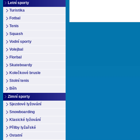
Letní sporty
Turistika
Fotbal
Tenis
Squash
Vodní sporty
Volejbal
Florbal
Skateboardy
Kolečkové brusle
Stolní tenis
Běh
Zimní sporty
Sjezdové lyžování
Snowboarding
Klasické lyžování
Přilby lyžařské
Ostatní