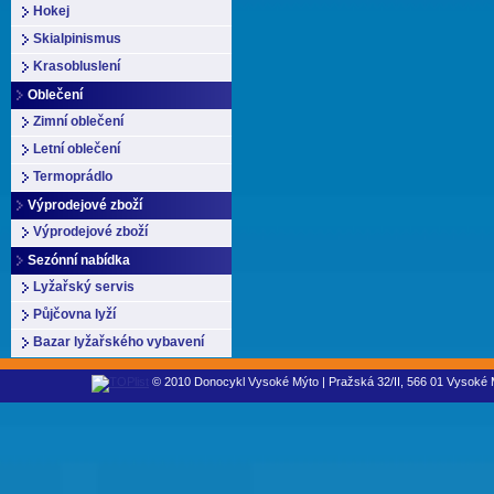
Hokej
Skialpinismus
Krasobluslení
Oblečení
Zimní oblečení
Letní oblečení
Termoprádlo
Výprodejové zboží
Výprodejové zboží
Sezónní nabídka
Lyžařský servis
Půjčovna lyží
Bazar lyžařského vybavení
© 2010 Donocykl Vysoké Mýto | Pražská 32/II, 566 01 Vysoké M