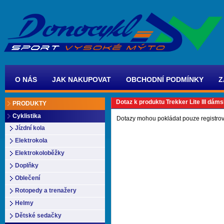
O NÁS
JAK NAKUPOVAT
OBCHODNÍ PODMÍNKY
Z
Dotaz k produktu Trekker Lite III dám
PRODUKTY
Cyklistika
Dotazy mohou pokládat pouze registrov
Jízdní kola
Elektrokola
Elektrokoloběžky
Doplňky
Oblečení
Rotopedy a trenažery
Helmy
Dětské sedačky