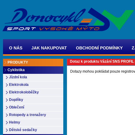
O NÁS
JAK NAKUPOVAT
OBCHODNÍ PODMÍNKY
Z
Dotaz k produktu Vázání SNS PROFIL 
PRODUKTY
Cyklistika
Dotazy mohou pokládat pouze registrov
Jízdní kola
Elektrokola
Elektrokoloběžky
Doplňky
Oblečení
Rotopedy a trenažery
Helmy
Dětské sedačky