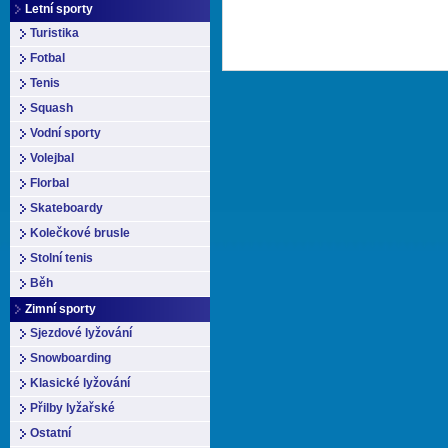
Letní sporty
Turistika
Fotbal
Tenis
Squash
Vodní sporty
Volejbal
Florbal
Skateboardy
Kolečkové brusle
Stolní tenis
Běh
Zimní sporty
Sjezdové lyžování
Snowboarding
Klasické lyžování
Přilby lyžařské
Ostatní