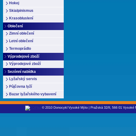
Hokej
Skialpinismus
Krasobluslení
Oblečení
Zimní oblečení
Letní oblečení
Termoprádlo
Výprodejové zboží
Výprodejové zboží
Sezónní nabídka
Lyžařský servis
Půjčovna lyží
Bazar lyžařského vybavení
© 2010 Donocykl Vysoké Mýto | Pražská 32/II, 566 01 Vysoké M