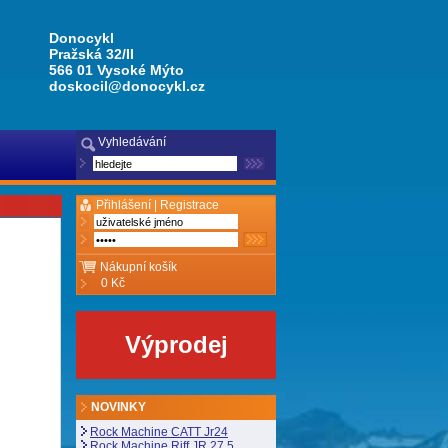
Donocykl
Pražská 32/II
566 01 Vysoké Mýto
doskocil@donocykl.cz
Vyhledávání
Přihlášení |
Registrace
Nákupní košík
0 Kč
Výprodej
NOVINKY
Rock Machine CATT Jr24
Rock Machine Riff JR 27,5