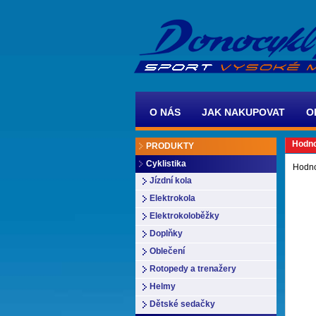
O NÁS
JAK NAKUPOVAT
O
Hodno
PRODUKTY
Cyklistika
Hodno
Jízdní kola
Elektrokola
Elektrokoloběžky
Doplňky
Oblečení
Rotopedy a trenažery
Helmy
Dětské sedačky