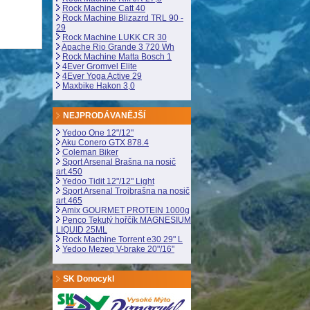
Rock Machine Catt 40
Rock Machine Blizazrd TRL 90 -
29
Rock Machine LUKK CR 30
Apache Rio Grande 3 720 Wh
Rock Machine Matta Bosch 1
4Ever Gromvel Elite
4Ever Yoga Active 29
Maxbike Hakon 3,0
NEJPRODÁVANĚJŠÍ
Yedoo One 12"/12"
Aku Conero GTX 878.4
Coleman Biker
Sport Arsenal Brašna na nosič
art.450
Yedoo Tidit 12"/12" Light
Sport Arsenal Trojbrašna na nosič
art.465
Amix GOURMET PROTEIN 1000g
Penco Tekutý hořčík MAGNESIUM
LIQUID 25ML
Rock Machine Torrent e30 29" L
Yedoo Mezeq V-brake 20"/16"
SK Donocykl