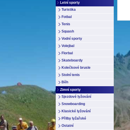
Letní sporty
Turistika
Fotbal
Tenis
Squash
Vodní sporty
Volejbal
Florbal
Skateboardy
Kolečkové brusle
Stolní tenis
Běh
Zimní sporty
Sjezdové lyžování
Snowboarding
Klasické lyžování
Přilby lyžařské
Ostatní