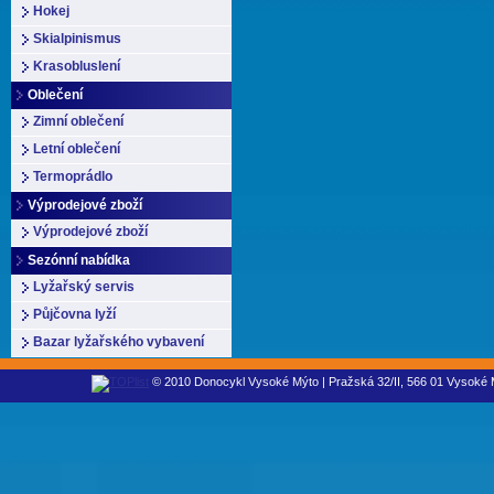
Hokej
Skialpinismus
Krasobluslení
Oblečení
Zimní oblečení
Letní oblečení
Termoprádlo
Výprodejové zboží
Výprodejové zboží
Sezónní nabídka
Lyžařský servis
Půjčovna lyží
Bazar lyžařského vybavení
© 2010 Donocykl Vysoké Mýto | Pražská 32/II, 566 01 Vysoké M