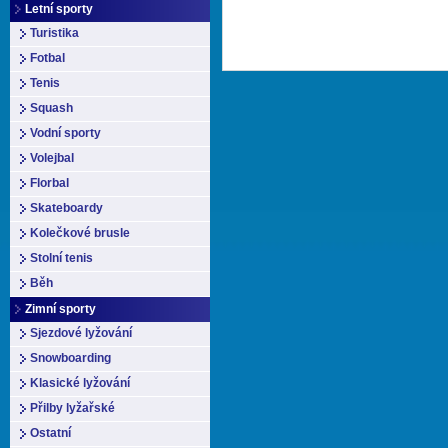
Letní sporty
Turistika
Fotbal
Tenis
Squash
Vodní sporty
Volejbal
Florbal
Skateboardy
Kolečkové brusle
Stolní tenis
Běh
Zimní sporty
Sjezdové lyžování
Snowboarding
Klasické lyžování
Přilby lyžařské
Ostatní