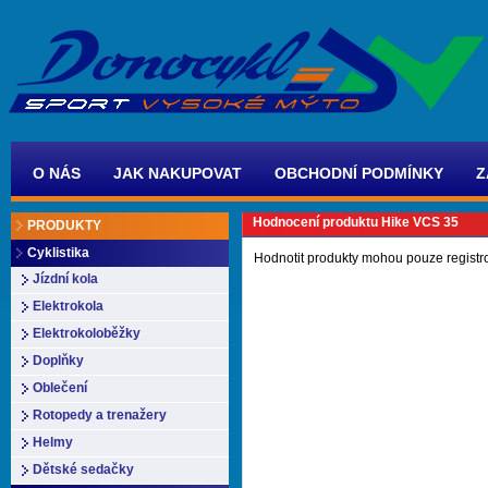
O NÁS
JAK NAKUPOVAT
OBCHODNÍ PODMÍNKY
Z
Hodnocení produktu Hike VCS 35
PRODUKTY
Cyklistika
Hodnotit produkty mohou pouze registr
Jízdní kola
Elektrokola
Elektrokoloběžky
Doplňky
Oblečení
Rotopedy a trenažery
Helmy
Dětské sedačky