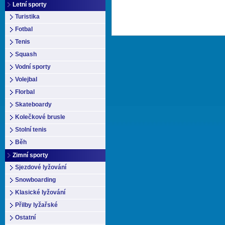
Letní sporty
Turistika
Fotbal
Tenis
Squash
Vodní sporty
Volejbal
Florbal
Skateboardy
Kolečkové brusle
Stolní tenis
Běh
Zimní sporty
Sjezdové lyžování
Snowboarding
Klasické lyžování
Přilby lyžařské
Ostatní