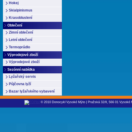
Hokej
Skialpinismus
Krasobluslení
Oblečení
Zimní oblečení
Letní oblečení
Termoprádlo
Výprodejové zboží
Výprodejové zboží
Sezónní nabídka
Lyžařský servis
Půjčovna lyží
Bazar lyžařského vybavení
© 2010 Donocykl Vysoké Mýto | Pražská 32/II, 566 01 Vysoké M