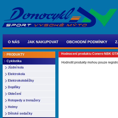
O NÁS
JAK NAKUPOVAT
OBCHODNÍ PODMÍNKY
Z
Hodnocení produktu Conero NBK GTX
PRODUKTY
Cyklistika
Hodnotit produkty mohou pouze registr
Jízdní kola
Elektrokola
Elektrokoloběžky
Doplňky
Oblečení
Rotopedy a trenažery
Helmy
Dětské sedačky