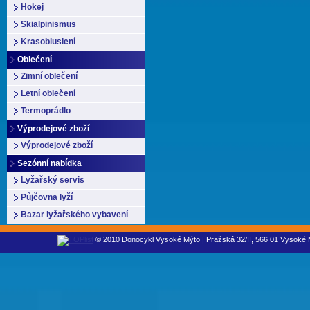
Hokej
Skialpinismus
Krasobluslení
Oblečení
Zimní oblečení
Letní oblečení
Termoprádlo
Výprodejové zboží
Výprodejové zboží
Sezónní nabídka
Lyžařský servis
Půjčovna lyží
Bazar lyžařského vybavení
© 2010 Donocykl Vysoké Mýto | Pražská 32/II, 566 01 Vysoké M