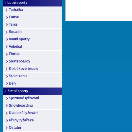
Letní sporty
Turistika
Fotbal
Tenis
Squash
Vodní sporty
Volejbal
Florbal
Skateboardy
Kolečkové brusle
Stolní tenis
Běh
Zimní sporty
Sjezdové lyžování
Snowboarding
Klasické lyžování
Přilby lyžařské
Ostatní