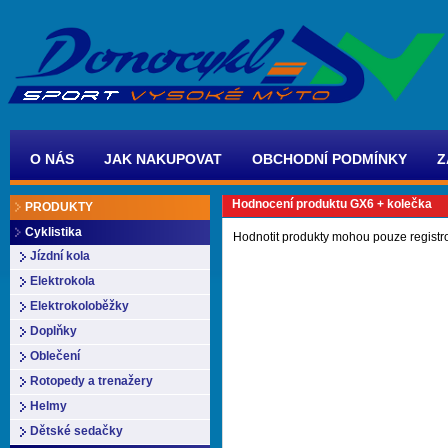
O NÁS
JAK NAKUPOVAT
OBCHODNÍ PODMÍNKY
Z
Hodnocení produktu GX6 + kolečka
PRODUKTY
Cyklistika
Hodnotit produkty mohou pouze registr
Jízdní kola
Elektrokola
Elektrokoloběžky
Doplňky
Oblečení
Rotopedy a trenažery
Helmy
Dětské sedačky