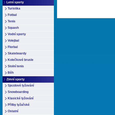
Letní sporty
Turistika
Fotbal
Tenis
Squash
Vodní sporty
Volejbal
Florbal
Skateboardy
Kolečkové brusle
Stolní tenis
Běh
Zimní sporty
Sjezdové lyžování
Snowboarding
Klasické lyžování
Přilby lyžařské
Ostatní