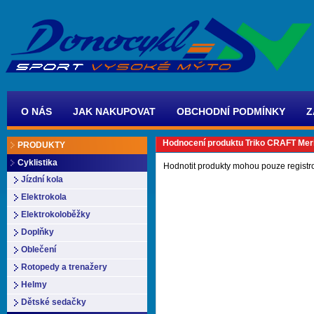
O NÁS
JAK NAKUPOVAT
OBCHODNÍ PODMÍNKY
Z
Hodnocení produktu Triko CRAFT Meri
PRODUKTY
Cyklistika
Hodnotit produkty mohou pouze registr
Jízdní kola
Elektrokola
Elektrokoloběžky
Doplňky
Oblečení
Rotopedy a trenažery
Helmy
Dětské sedačky