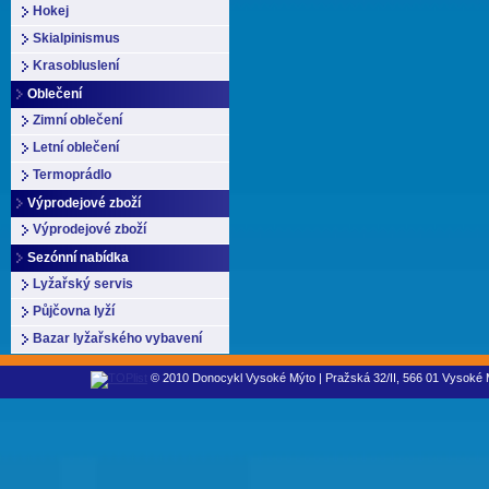
Hokej
Skialpinismus
Krasobluslení
Oblečení
Zimní oblečení
Letní oblečení
Termoprádlo
Výprodejové zboží
Výprodejové zboží
Sezónní nabídka
Lyžařský servis
Půjčovna lyží
Bazar lyžařského vybavení
© 2010 Donocykl Vysoké Mýto | Pražská 32/II, 566 01 Vysoké M